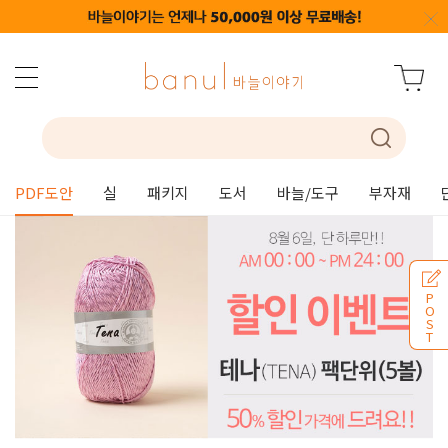
PDF도안
실
패키지
도서
바늘/도구
부자재
P
O
S
T