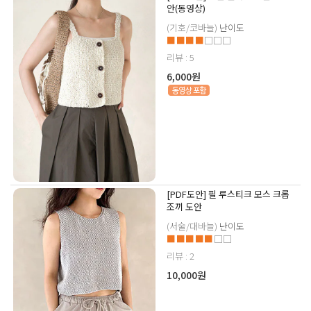
안(동영상)
(기호/코바늘)
난이도
■■■■
□□□
리뷰 : 5
6,000원
[PDF도안] 필 루스티크 모스 크롭
조끼 도안
(서술/대바늘)
난이도
■■■■■
□□
리뷰 : 2
10,000원