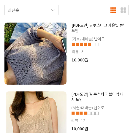
[PDF도안] 필루스티크 가을빛 튜닉
도안
(기호/대바늘)
난이도
■■■■■
□□
리뷰 : 3
10,000원
[PDF도안] 필 루스티크 브이넥 나
시 도안
(서술/대바늘)
난이도
■■■■
□□□
리뷰 : 12
10,000원