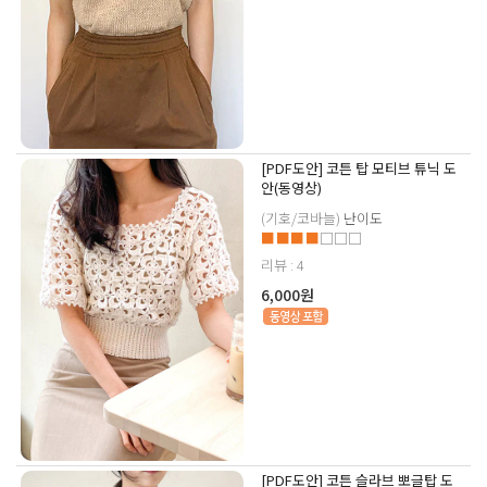
[PDF도안] 코튼 탑 모티브 튜닉 도
안(동영상)
(기호/코바늘)
난이도
■■■■
□□□
리뷰 : 4
6,000원
[PDF도안] 코튼 슬라브 뽀글탑 도