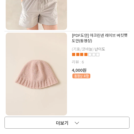
[PDF도안] 아크린넨 레이브 버킷햇
도안(동영상)
(기호/코바늘)
난이도
■■■■
□□□
리뷰 : 6
4,000원
더보기