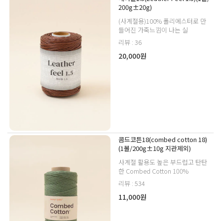
200g±20g)
(사계절용)100% 폴리에스터로 만
들어진 가죽느낌이 나는 실
리뷰 : 36
20,000원
콤드코튼18(combed cotton 18)
(1볼/200g±10g 지관제외)
사계절 활용도 높은 부드럽고 탄탄
한 Combed Cotton 100%
리뷰 : 534
11,000원