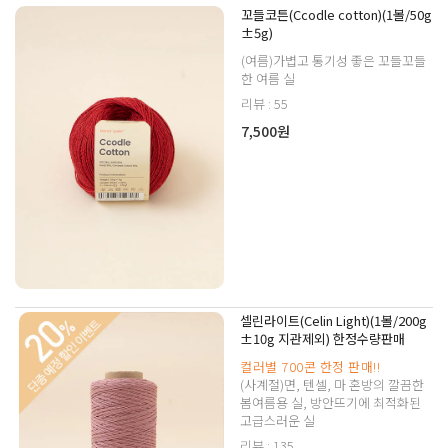
꼬들코튼(Ccodle cotton)(1볼/50g
±5g)
(여름)가볍고 통기성 좋은 꼬들꼬들
한 여름 실
리뷰 : 55
7,500원
셀린라이트(Celin Light)(1볼/200g
±10g 지관제외) 한정수량판매
컬러별 700콘 한정 판매!!
(사계절)면, 텐셀, 마 혼방의 깔끔한
봄여름용 실, 방안뜨기에 최적화된
고급스러운 실
리뷰 : 135