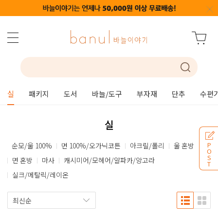
실
패키지
도서
바늘/도구
부자재
단추
수편
실
P
순모/울 100%
면 100%/오가닉코튼
아크릴/폴리
울 혼방
O
S
면 혼방
마사
캐시미어/모헤어/알파카/앙고라
T
실크/메탈릭/레이온