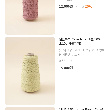
12,000원
20%
15,000
셀린튜브(Celin Tube)(1콘/200g
±10g 지관제외)
(사계절)면, 텐셀, 마 혼방의 깔끔한
봄여름용 튜브사
리뷰 : 167
15,000원
레더필1.5(Leather Feel 1.5)(1볼/