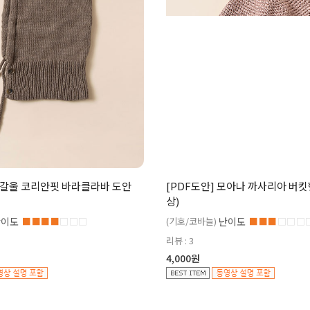
 리갈울 코리안핏 바라클라바 도안
[PDF도안] 모아나 까사리아 버킷
상)
난이도
■■■■
□□□
(기호/코바늘)
난이도
■■■
□□□
리뷰 : 3
4,000원