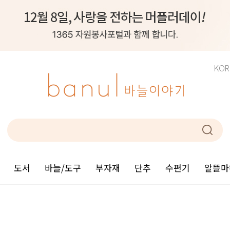
KOR
도서
바늘/도구
부자재
단추
수편기
알뜰마