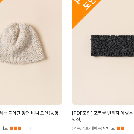
포레스트아란 양면 비니 도안(동영
[PDF도안] 포크울 빈티지 헤링본
영상)
난이도
■■■
□□□□
(서술/기호/대바늘)
난이도
■■
□□