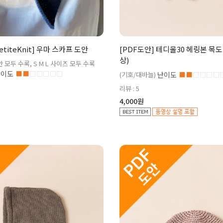
etiteKnit] 우마 스카프 도안
[PDF도안] 테디울30 헤링본 목
상)
 모두 수록, S M L 사이즈 모두 수록
난이도
■■
□□□□□
(기호/대바늘)
난이도
■■
□□□□
리뷰 : 5
4,000원