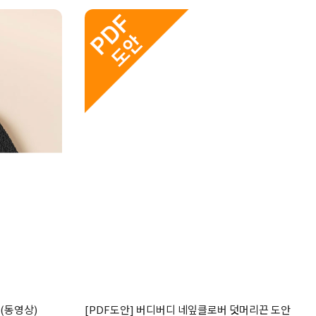
안(동영상)
[PDF도안] 버디버디 네잎클로버 덧머리끈 도안