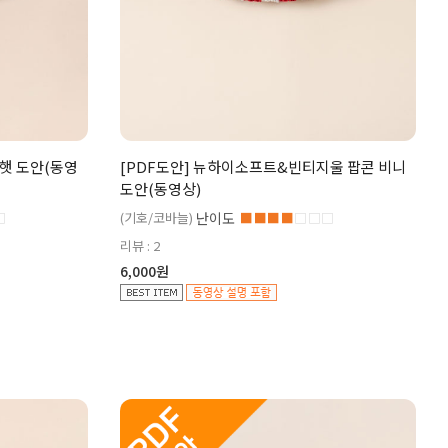
킷햇 도안(동영
[PDF도안] 뉴하이소프트&빈티지울 팝콘 비니
도안(동영상)
□
(기호/코바늘)
난이도
■■■■
□□□
리뷰 : 2
6,000원