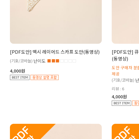
[PDF도안] 맥시 레이어드 스카프 도안(동영상)
[PDF도안] 
(동영상)
(기호/코바늘)
난이도
■■■
□□□□
도안 구매자 분
4,000원
제공
(기호/코바늘)
리뷰 : 6
4,000원