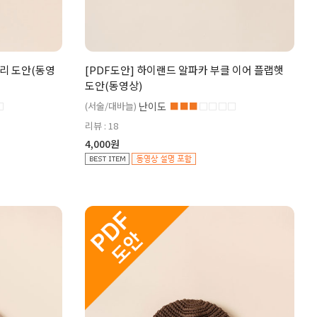
도리 도안(동영
[PDF도안] 하이랜드 알파카 부클 이어 플랩햇
도안(동영상)
□
(서술/대바늘)
난이도
■■■
□□□□
리뷰 : 18
4,000원