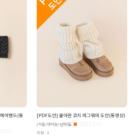
 헤어밴드(동
[PDF도안] 울아란 코지 레그워머 도안(동영상)
(서술/대바늘)
난이도
■
□□□□□□
□□□
리뷰 : 3