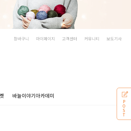
장바구니
마이페이지
고객센터
커뮤니티
보도기사
켓
바늘이야기
아카데미
P
O
S
T