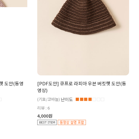
햇 도안(동영
[PDF도안] 큐프로 라피아 우븐 버킷햇 도안(동
영상)
□
(기호/코바늘)
난이도
■■■■
□□□
리뷰 : 6
4,000원