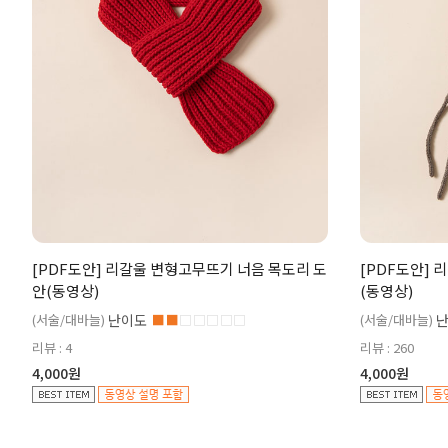
[PDF도안] 리갈울 변형고무뜨기 너음 목도리 도
[PDF도안]
안(동영상)
(동영상)
(서술/대바늘)
난이도
■■
□□□□□
(서술/대바늘)
리뷰 : 4
리뷰 : 260
4,000원
4,000원