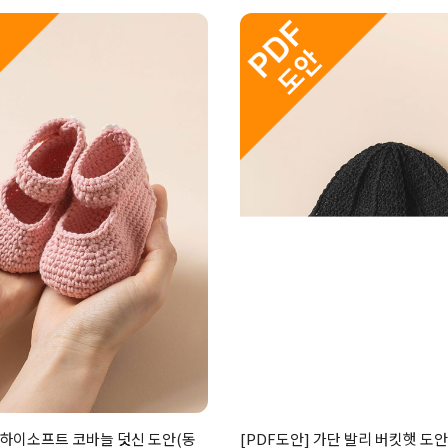
뉴하이소프트 코바늘 덧신 도안(동
[PDF도안] 가단 발리 버킷햇 도