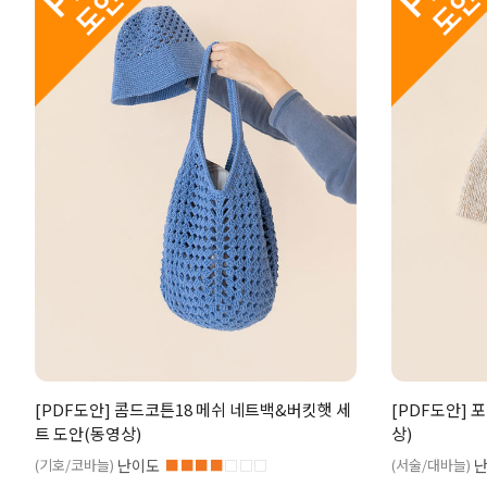
[PDF도안] 콤드코튼18 메쉬 네트백&버킷햇 세
[PDF도안] 
트 도안(동영상)
상)
(기호/코바늘)
난이도
■■■■
□□□
(서술/대바늘)