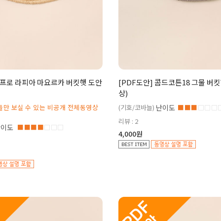
큐프로 라피아 마요르카 버킷햇 도안
[PDF도안] 콤드코튼18 그물 버
상)
들만 보실 수 있는 비공개 전체동영상
(기호/코바늘)
난이도
■■■
□□□
리뷰 : 2
난이도
■■■■
□□□
4,000원