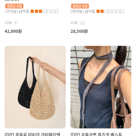
(코바늘)
난이도
■■■
□□□□
(대바늘)
난이도
■■
□□□□□
리뷰 : 5
리뷰 : 12
42,000원
28,500원
[DIY] 큐프로 라피아 가터웨이백
[DIY] 꼬들코튼 루즈핏 베스트