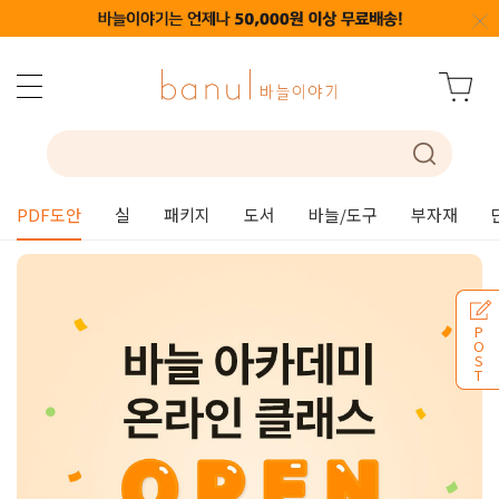
PDF도안
실
패키지
도서
바늘/도구
부자재
P
O
S
T