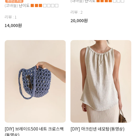
(대바늘)
난이도
■■■■
□□□
(코바늘)
난이도
■■■
□□□□
리뷰 : 2
리뷰 : 1
20,000원
14,000원
[DIY] 브레이드500 네트 크로스백
[DIY] 아크린넨 네모탑(동영상)
(동영상)