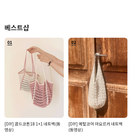
베스트샵
01
02
[DIY] 콤드코튼18 1+1 네트백(동
[DIY] 메탈코어 마요르카 네트백
영상)
(동영상)