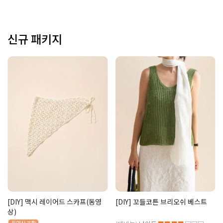
신규 패키지
[DIY] 맥시 레이어드 스카프(동영
[DIY] 꼬들코튼 브리오쉬 베스트
상)