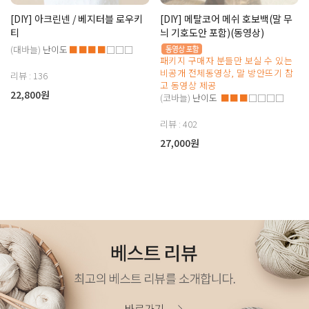
[DIY] 아크린넨 / 베지터블 로우키
[DIY] 메탈코어 메쉬 호보백(말 무
티
늬 기호도안 포함)(동영상)
(대바늘)
난이도
■■■■
□□□
패키지 구매자 분들만 보실 수 있는
비공개 전체동영상, 말 방안뜨기 참
리뷰 : 136
고 동영상 제공
22,800원
(코바늘)
난이도
■■■
□□□□
리뷰 : 402
27,000원