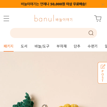
패키지
도서
바늘/도구
부자재
단추
수편기
P
O
S
T