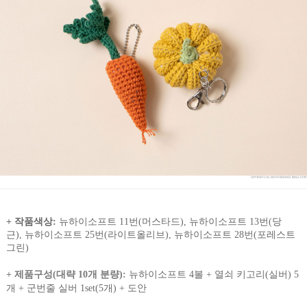
+ 작품색상:
뉴하이소프트 11번(머스타드), 뉴하이소프트 13
번(당
근),
뉴하이소프트
25번(라이트올리브),
뉴하이소프트
28번(포레스트
그린)
+ 제품구성(대략 10개 분량):
뉴하이소프트 4볼 + 열쇠 키고리(실버) 5
개 + 군번줄 실버 1set(5개) + 도안