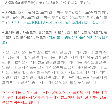
+ 사용바늘(별도구매)
:
코바늘 5/0호, 단수표시링, 돗바늘
+ 사이즈:
호박 - 둘레 23cm(제일 두꺼운 부분), 길이 4cm(꼭지 제외) /
당근 - 둘레 10.5cm(제일 두꺼운 부분), 길이 14cm(뿌리 제외, 줄기 포
함)
(※완성치수는 뜨개방법과 솜씨에 따라 사이즈의 오차가 생길 수 있습니다.)
+ 뜨개방법 :
사슬뜨기, 짧은뜨기, 긴뜨기, 짧은뜨기 2코 넣어뜨기, 짧
은뜨기 2코 모아뜨기, 빼뜨기
(기초 뜨는 방법은 바늘이야기 유튜브 참
고)
가을과 잘 어울리는 채소인 호박과 당근 모양의 키링입니다. 호박 꼭
지, 당근 이파리, 당근 뿌리 등 작은 디테일까지 챙겨 더욱 귀엽게 완성
됩니다. 호박을 각 색상별로 만들면 호박이 익어가는 과정도 보실 수
있습니다. 뜨개 작품은 크기가 작을수록 조금 더 어려운 편입니다. 코
바늘 짧은뜨기, 긴뜨기를 능숙하게 할 줄 아시고 늘림에 대해 이해하
시면 어렵지 않게 만들어보실 수 있답니다. 뉴하이소프트 4볼로 대략
호박 8개, 당근 4개 총 12개의 키링을 만들어보실 수 있습니다.
*패키지에는 열쇠 키고리 5개와 군번줄 5개가 포함됩니다.
솜은 패키
지 구성에 포함되지 않아 추가 구매가 필요하며, 솜 대신 자투리실로
속을 채워주셔도 됩니다.