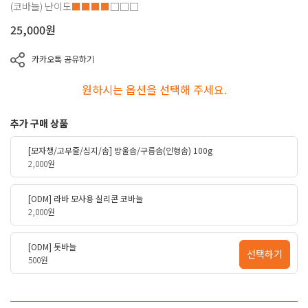
(코바늘)
난이도
■■■■
□□□
25,000
원
카카오톡 공유하기
원하시는 옵션을 선택해 주세요.
추가 구매 상품
[모자챙/고무줄/심지/솜] 방울솜/구름솜(인형솜) 100g
2,000원
[ODM] 라바 모사용 실리콘 코바늘
2,000원
[ODM] 돗바늘
선택하기
500원