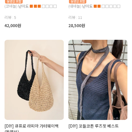
(코바늘)
난이도
■■■
□□□□
(대바늘)
난이도
■■
□□□□□
리뷰 : 5
리뷰 : 11
42,000원
28,500원
[DIY] 큐프로 라피아 가터웨이백
[DIY] 꼬들코튼 루즈핏 베스트
(동영상)