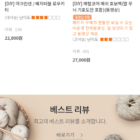
[DIY] 아크린넨 / 베지터블 로우키
[DIY] 메탈코어 메쉬 호보백(말 무
티
늬 기호도안 포함)(동영상)
(대바늘)
난이도
■■■■
□□□
패키지 구매자 분들만 보실 수 있는
비공개 전체동영상, 말 방안뜨기 참
리뷰 : 136
고 동영상 제공
22,800원
(코바늘)
난이도
■■■
□□□□
리뷰 : 401
27,000원