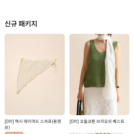
신규 패키지
[DIY] 맥시 레이어드 스카프(동영
[DIY] 꼬들코튼 브리오쉬 베스트
상)