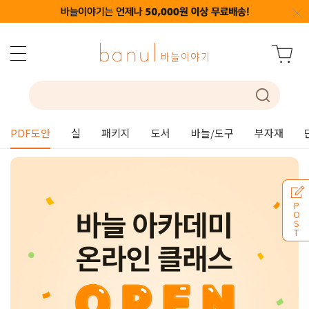
PDF도안
실
패키지
도서
바늘/도구
부자재
P
O
S
T