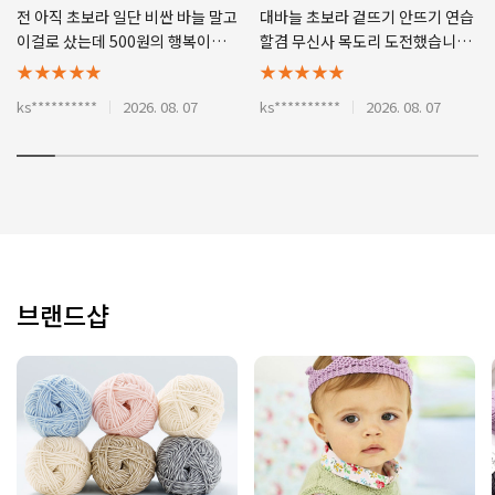
전 아직 초보라 일단 비싼 바늘 말고
대바늘 초보라 겉뜨기 안뜨기 연습
이걸로 샀는데 500원의 행복이네
할겸 무신사 목도리 도전했습니다!
요 싼 가격에 좋습니다
실도 얇고 바늘도 3mm라 무한메
★★★★★
★★★★★
리야스지옥이지만 편물 조금씩 자
ks**********
2026. 08. 07
ks**********
2026. 08. 07
라날때마다 뿌듯하네요.. 겨울에 목
도리 하면 가볍고 따뜻할거같아요!
브랜드샵