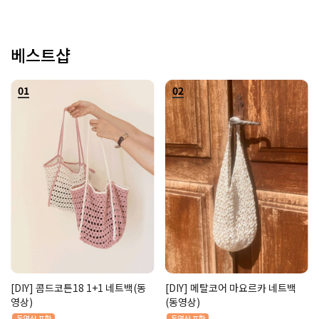
베스트샵
01
02
[DIY] 콤드코튼18 1+1 네트백(동
[DIY] 메탈코어 마요르카 네트백
영상)
(동영상)