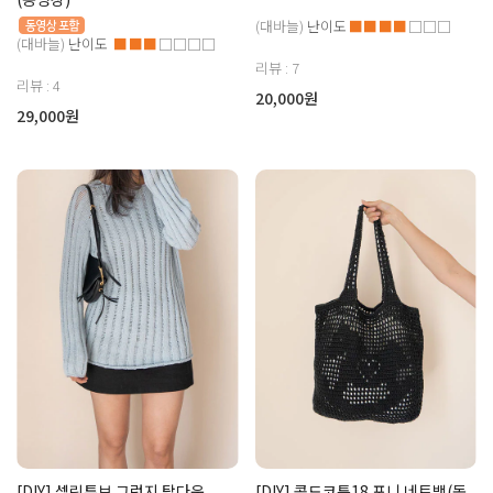
(대바늘)
난이도
■■■■
□□□
(대바늘)
난이도
■■■
□□□□
리뷰 : 7
리뷰 : 4
20,000원
29,000원
[DIY] 셀린튜브 그런지 탑다운
[DIY] 콤드코튼18 포니 네트백(동