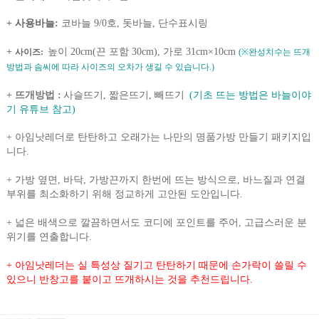
+ 사용바늘
:
코바늘 9/0호, 돗바늘, 단수표시링
+
높이 20cm(끈 포함 30cm), 가로 31cm×10cm
사이즈:
(※완성치수는 뜨개
방법과 솜씨에 따라 사이즈의 오차가 생길 수 있습니다.)
+ 뜨개방법 :
사슬뜨기, 짧은뜨기, 빼뜨기
(기초 뜨는 방법은 바늘이야
기 유튜브 참고)
+
아임낫레더로 탄탄하고 오래가는 나만의 명품가방 만들기 패키지입
니다.
+
가방 옆면, 바닥, 가방끈까지 한번에 뜨는 방식으로, 바느질과 연결
부위를 최소화하기 위해 정교하게 고안된 도안입니다.
+
넓은 배색으로 깔끔하면서도 코디에 포인트를 주어, 고급스러운 분
위기를 연출합니다.
+ 아임낫레더는 실 특성상 질기고 탄탄하기 때문에 손가락이 쓸릴 수
있으니 반창고를 붙이고 뜨개하시는 것을 추천드립니다.