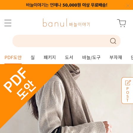
PDF도안
실
패키지
도서
바늘/도구
부자재
P
O
S
T