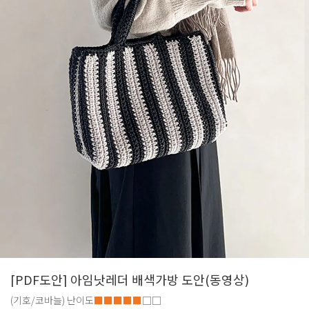
[PDF도안] 아임낫레더 배색가방 도안(동영상)
(기호/코바늘)
난이도
■■■■■
□□