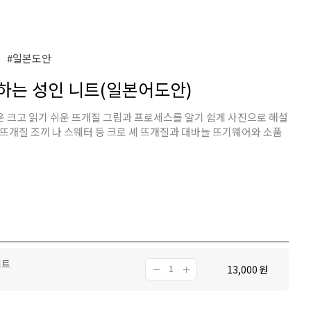
#일본도안
시작하는 성인 니트(일본어도안)
 크고 읽기 쉬운 뜨개질 그림과 프로세스를 알기 쉽게 사진으로 해설
로 뜨개질 조끼 나 스웨터 등 크로 셰 뜨개질과 대바늘 뜨기웨어와 소품
니트
13,000
원