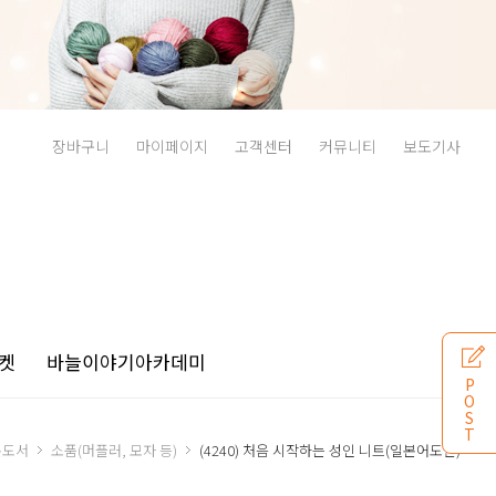
장바구니
마이페이지
고객센터
커뮤니티
보도기사
켓
바늘이야기
아카데미
P
O
S
T
본도서
소품(머플러, 모자 등)
(4240) 처음 시작하는 성인 니트(일본어도안)