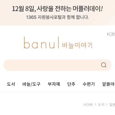
KOR
도서
바늘/도구
부자재
단추
수편기
알뜰마
HOME
도서
일