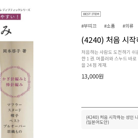
#부띠끄
#소품
#의류
(4240) 처음 
처음하는 사람도 도전하기 쉬운
한 1 권. 머플러와 스누드 바
을 24 점 게재.
13,000
원
(4240) 처음 시작하는 성인 
(일본어도안)