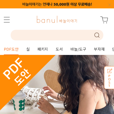
PDF도안
실
패키지
도서
바늘/도구
부자재
P
O
S
T