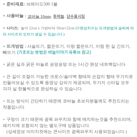
+ 준비재료:
브레이드500 1볼
돗바
늘
단수표시링
+ 사용바늘
:
,
,
코바늘 10mm
+
사이즈:
높이
22cm x 가방바닥 10cm×22cm
(※완성치수는 뜨개방법과 솜씨에 따
라 사이즈의 오차가 생길 수 있습니다.)
+ 뜨개방법 :
사슬뜨기, 짧은뜨기, 이랑 짧은뜨기, 이랑 한 길 긴뜨기,
(기초뜨는 방법은 바늘이야기 유튜브 참고)
빼뜨기
+
굵은 실과 굵은 바늘로 숭덩숭덩 뜨는 1시간 완성 네트백입니다.
+
끈 길이 조절이 가능한 크로스/숄더백 형태와 손잡이 형태 두가지로
만들어보실 수 있도록 동영상 강의가 제공되며, 두가지 스타일 모두
각각 실 한볼씩으로 완성하실 수 있습니다.
+
뜨는 방식이 간단하기 때문에 코바늘 초보자분들께도 추천드리는
작품입니다.
+ 구멍이 크기 때문에 광목 파우치와 함께 매치하는것을 추천드리며,
패키지에 포함되지 않는 별도구매 상품입니다.
(상세정보 이미지컷에는 큰사이즈 광목파우치 사용되었습니다.)