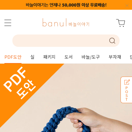
PDF도안
실
패키지
도서
바늘/도구
부자재
P
O
S
T