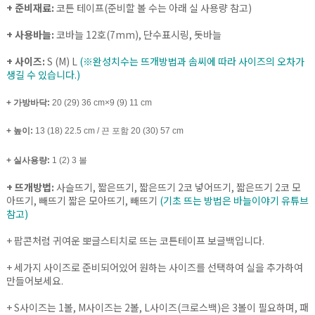
+ 준비재료:
코튼 테이프(준비할 볼 수는 아래 실 사용량 참고)
+ 사용바늘:
코바늘 12호(7mm), 단수표시링, 돗바늘
+ 사이즈:
S (M) L
(※완성치수는 뜨개방법과 솜씨에 따라 사이즈의 오차가
생길 수 있습니다.)
+ 가방바닥:
20 (29) 36 cm×9 (9) 11 cm
+ 높이:
13 (18) 22.5 cm / 끈 포함 20 (30) 57 cm
+ 실사용량:
1 (2) 3 볼
+ 뜨개방법:
사슬뜨기, 짧은뜨기, 짧은뜨기 2코 넣어뜨기, 짧은뜨기 2코 모
아뜨기, 빼뜨기 짧은 모아뜨기, 빼뜨기
(기초 뜨는 방법은 바늘이야기 유튜브
참고)
+
팝콘처럼 귀여운 뽀글스티치로 뜨는 코튼테이프 보글백입니다.
+
세가지 사이즈로 준비되어있어 원하는 사이즈를 선택하여 실을 추가하여
만들어보세요.
+ S사이즈는 1볼, M사이즈는 2볼, L사이즈(크로스백)은 3볼이 필요하며, 패