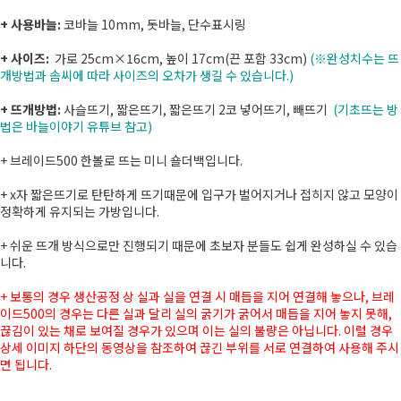
+ 사용바늘:
코바늘 10mm, 돗바늘, 단수표시링
+ 사이즈:
가로 25cm×16cm, 높이 17cm(끈 포함 33cm)
(※완성치수는 뜨
개방법과 솜씨에 따라 사이즈의 오차가 생길 수 있습니다.)
+ 뜨개방법:
사슬뜨기, 짧은뜨기, 짧은뜨기 2코 넣어뜨기, 빼뜨기
(기초뜨는 방
법은 바늘이야기 유튜브 참고)
+ 브레이드500 한볼로 뜨는 미니 숄더백입니다.
+ x자 짧은뜨기로 탄탄하게 뜨기때문에 입구가 벌어지거나 접히지 않고 모양이
정확하게 유지되는 가방입니다.
+ 쉬운 뜨개 방식으로만 진행되기 때문에 초보자 분들도 쉽게 완성하실 수 있습
니다.
+ 보통의 경우 생산공정 상 실과 실을 연결 시 매듭을 지어 연결해 놓으나, 브레
이드500의 경우는 다른 실과 달리 실의 굵기가 굵어서 매듭을 지어 놓지 못해,
끊김이 있는 채로 보여질 경우가 있으며 이는 실의 불량은 아닙니다. 이럴 경우
상세 이미지 하단의 동영상을 참조하여 끊긴 부위를 서로 연결하여 사용해 주시
면 됩니다.