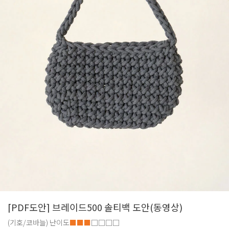
[PDF도안] 브레이드500 솔티백 도안(동영상)
(기호/코바늘)
난이도
■■■
□□□□