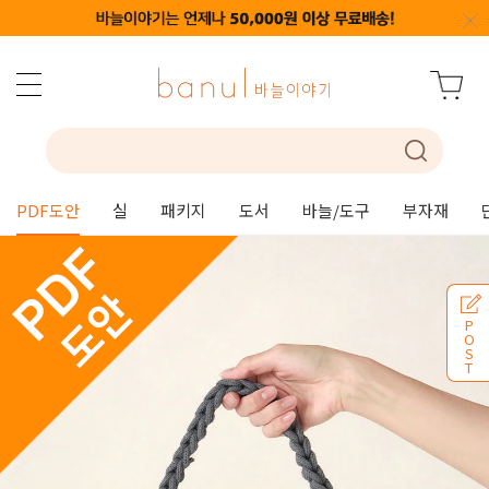
PDF도안
실
패키지
도서
바늘/도구
부자재
P
O
S
T