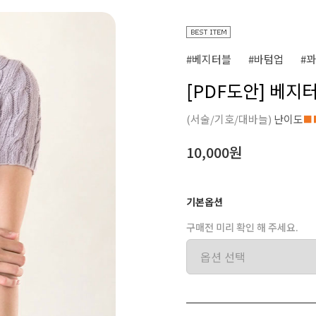
#베지터블
#바텀업
#
[PDF도안] 베지
(서술/기호/대바늘)
난이도
■
10,000원
기본옵션
구매전 미리 확인 해 주세요.