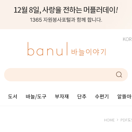
KOR
도서
바늘/도구
부자재
단추
수편기
알뜰마
HOME
PDF도