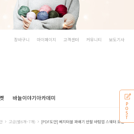
장바구니
마이페이지
고객센터
커뮤니티
보도기사
켓
바늘이야기
아카데미
P
O
S
T
안
고급(별6개~7개)
[PDF도안] 베지터블 꽈배기 반팔 바텀업 스웨터 도안