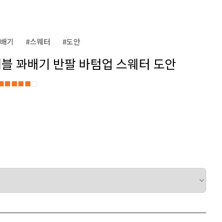
꽈배기
#스웨터
#도안
터블 꽈배기 반팔 바텀업 스웨터 도안
■■■■■
□