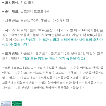
+ 도안형식:
기호 도안
+ 준비재료:
뉴코튼네프코드 1콘
+ 사용바늘:
코바늘 7/0호, 돗바늘, 단수표시링
+ 사이즈:
네트백 :
높이 20cm(손잡이 제외), 가방 바닥 14cm(지름), 손
잡이 25cm / 보틀백 : 높이 18.5cm(손잡이 제외), 가방 바닥 8cm(지름),
손잡이 40cm
(※완성치수는 뜨개방법과 솜씨에 따라 사이즈의 오차가
생길 수 있습니다.)
+ 뜨개방법:
사슬뜨기, 짧은뜨기, 짧은뜨기 2코 넣어뜨기, 뒤걸어 짧은
뜨기, 빼뜨기
(기초 뜨는 방법은 바늘이야기 유튜브 참고)
뉴코튼네프코드 1볼로 뜨는 네트백과 보틀백 세트입니다.
원형 바닥으로 안정감을
더했으며, 시원한 크기의 네트로 적은 실 양으로도 넉넉한 크기의 가방을 만들어보
실 수 있습니다.
1볼로 네트백 1개와 보틀백 1개를 만들어보실 수 있습니다.
보틀백에는 텀블러에 손잡이가 없는 형태라면 크기 상관 없이 넉넉하게 들어가는
사이즈이며,
끈 부분은 마크라메로 처리하여 튼튼함을 더했습니다.