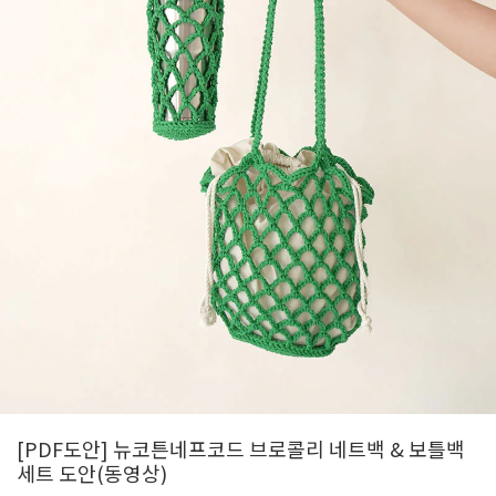
[PDF도안] 뉴코튼네프코드 브로콜리 네트백 & 보틀백
세트 도안(동영상)