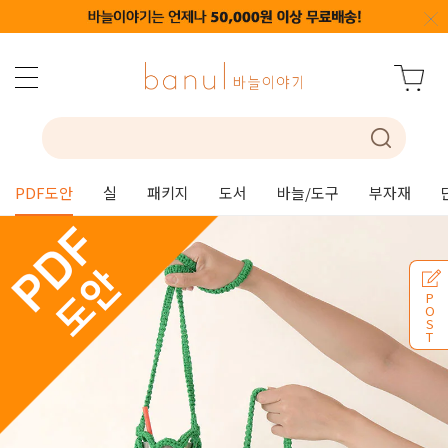
PDF도안
실
패키지
도서
바늘/도구
부자재
P
O
S
T