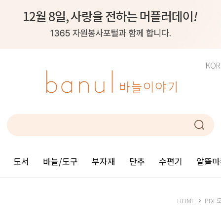
KOR
도서
바늘/도구
부자재
단추
수편기
알뜰마
HOME
PDF