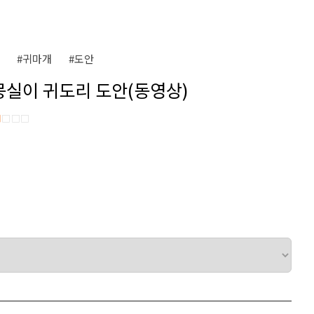
#귀마개
#도안
 몽실이 귀도리 도안(동영상)
■
□□□