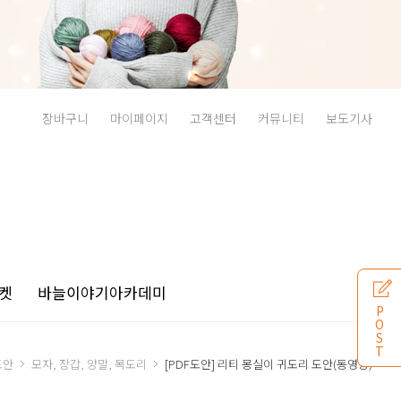
장바구니
마이페이지
고객센터
커뮤니티
보도기사
켓
바늘이야기
아카데미
P
O
S
T
도안
모자, 장갑, 양말, 목도리
[PDF도안] 리티 몽실이 귀도리 도안(동영상)