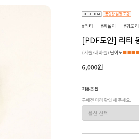
#리티
#몽실이
#귀도리
[PDF도안] 리티
(서술/대바늘)
난이도
■■■
6,000원
기본옵션
구매전 미리 확인 해 주세요.