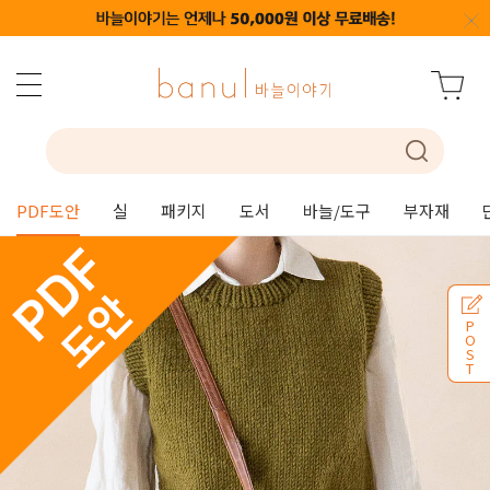
PDF도안
실
패키지
도서
바늘/도구
부자재
P
O
S
T