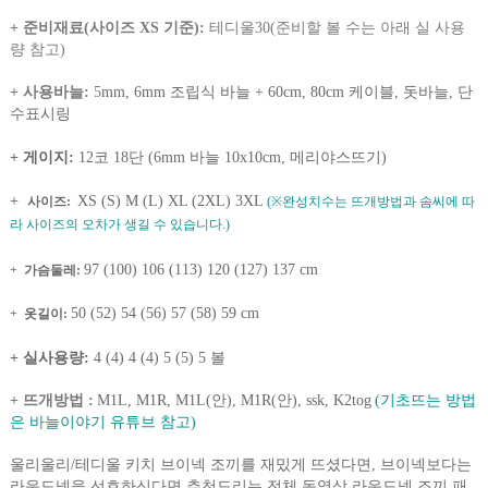
+ 준비재료(사이즈 XS 기준):
테디울30(준비할 볼 수는 아래 실 사용
량 참고)
+ 사용바늘:
5
mm, 6mm 조립식 바늘 + 60cm, 80cm 케이블, 돗바늘, 단
수표시링
+ 게이지:
12코 18단 (6mm 바늘 10x10cm, 메리야스뜨기)
+
XS (S) M (L) XL (2XL) 3XL
사이즈:
(※완성치수는 뜨개방법과 솜씨에 따
라 사이즈의 오차가 생길 수 있습니다.)
97 (100) 106 (113) 120 (127) 137 cm
+
가슴둘레:
50 (52) 54 (56) 57 (58) 59 cm
+
옷길이:
+ 실사용량:
4 (4) 4 (4) 5 (5) 5 볼
+ 뜨개방법 :
M1L, M1R,
M1L(안), M1R(안),
ssk, K2tog
(기초뜨는 방법
은 바늘이야기 유튜브 참고)
울리울리/테디울 키치 브이넥 조끼를 재밌게 뜨셨다면, 브이넥보다는
라운드넥을 선호하신다면 추천드리는 전체 동영상 라운드넥 조끼 패