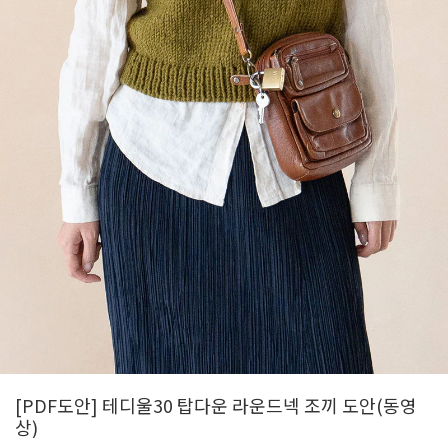
[PDF도안] 테디울30 탑다운 라운드넥 조끼 도안(동영
상)