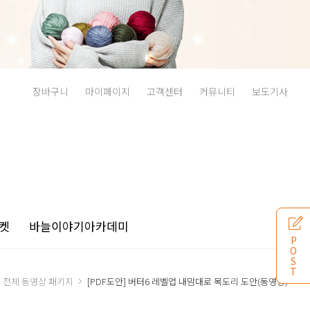
장바구니
마이페이지
고객센터
커뮤니티
보도기사
켓
바늘이야기
아카데미
P
O
S
T
전체 동영상 패키지
[PDF도안] 버터6 레벨업 내맘대로 목도리 도안(동영상)