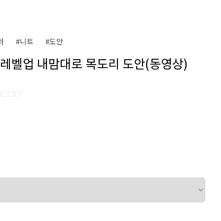
러
#니트
#도안
6 레벨업 내맘대로 목도리 도안(동영상)
□□□□