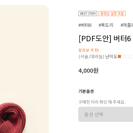
#버터6
#목도리
#머플
[PDF도안] 버터
왕초보 추천!
(서술/대바늘)
난이도
■
□□
4,000원
기본옵션
구매전 미리 확인 해 주세요.