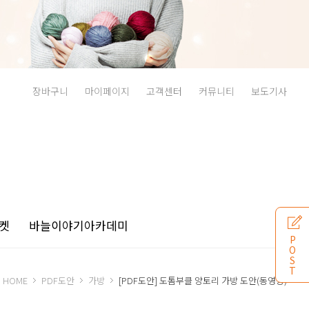
장바구니
마이페이지
고객센터
커뮤니티
보도기사
켓
바늘이야기
아카데미
P
O
S
T
HOME
PDF도안
가방
[PDF도안] 도톰부클 양토리 가방 도안(동영상)