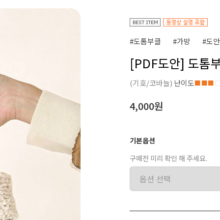
#도톰부클
#가방
#도안
[PDF도안] 도톰
(기호/코바늘)
난이도
■■■
4,000원
기본옵션
구매전 미리 확인 해 주세요.