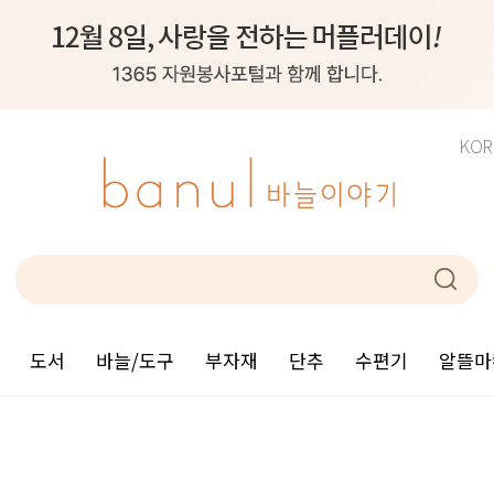
KOR
도서
바늘/도구
부자재
단추
수편기
알뜰마