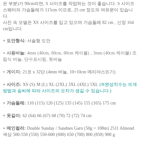
은 부분)가 90cm라면, S 사이즈를 작업하는 것이 좋습니다. S 사이즈
스웨터의 가슴둘레가 115cm 이므로, 25 cm 정도의 여유분이 있습니
다.
사진 속 모델은 XS 사이즈를 입고 있으며 가슴둘레 82 cm , 신장 164
cm입니다.
+ 도안형식:
서술형 도안
+ 사용바늘
:
4
mm (40cm, 60cm, 80cm 케이블) , 3mm (40cm 케이블) 조
립식 바늘, 단수표시링, 돗바늘
+ 게이지
:
21코 x 32단 (4mm 바늘, 10×10cm 메리야스뜨기)
+ 사이즈:
XS (S) M (L) XL (2XL) 3XL (4XL) 5XL
(※완성치수는 뜨개
방법과 솜씨에 따라 사이즈의 오차가 생길 수 있습니다.)
+ 가슴둘레:
110 (115) 120 (125) 135 (145) 155 (165) 175 cm
+ 옷길이:
62 (64) 66 (67) 68 (70) 72 (72) 74 cm
+ 메인컬러:
Double Sunday / Sandnes Garn (50g = 108m) 2511 Almond
색상 500-550 (550) 550-600 (600) 650 (700) 800 (850) 900 g