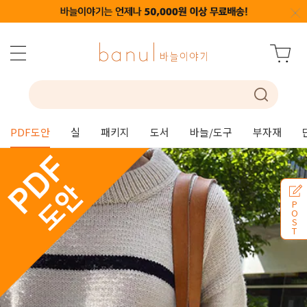
PDF도안
실
패키지
도서
바늘/도구
부자재
P
O
S
T