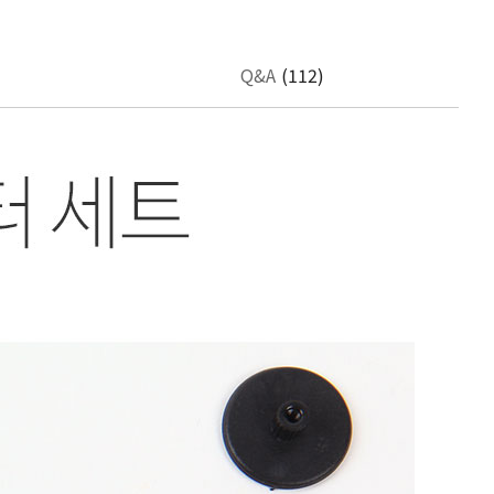
Q&A
(112)