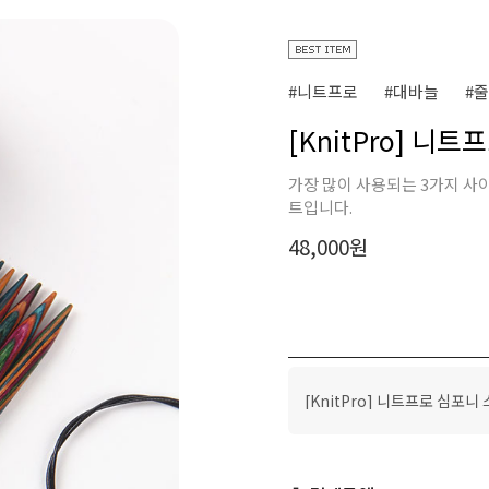
#니트프로
#대바늘
#
[KnitPro] 니
가장 많이 사용되는 3가지 사
트입니다.
48,000
원
[KnitPro] 니트프로 심포니