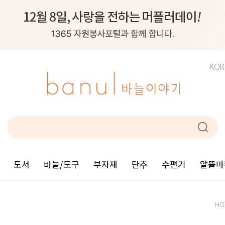
KOR
도서
바늘/도구
부자재
단추
수편기
알뜰마
HO