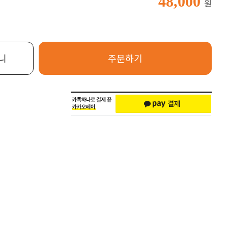
48,000
원
니
주문하기