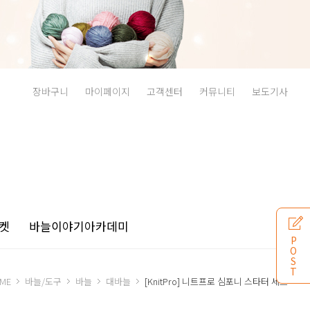
장바구니
마이페이지
고객센터
커뮤니티
보도기사
켓
바늘이야기
아카데미
P
O
S
T
ME
바늘/도구
바늘
대바늘
[KnitPro] 니트프로 심포니 스타터 세트