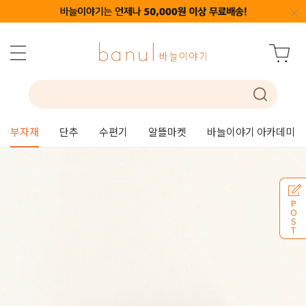
부자재
단추
수편기
알뜰마켓
바늘이야기 아카데미
P
O
S
T