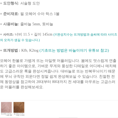
+ 도안형식:
서술형 도안
+ 준비재료:
필 모헤어 수아 럭스 1볼
+ 사용바늘
:
줄바늘 5mm, 돗바늘
+
너비 11.5 × 길이 145cm
사이즈:
(※완성치수는 뜨개방법과 솜씨에 따라 사이즈
의 오차가 생길 수 있습니다.)
+ 뜨개방법 :
Kfb, K2tog
(기초뜨는 방법은 바늘이야기 유튜브 참고)
모
헤어 한볼로 가볍게 뜨는 아일렛 머플러입니다.
봄에도 멋스럽게 연출
하기 좋은 아이템으로, 가벼운 무게와 풍성한 디테일로 어디에나 매치해
도 고급스러운 룩을 완성시켜줍니다. 대바늘로 뜨는 반복무늬이기 때문
에 무늬 규칙만 외운다면 정말 쉽게 완성해보실 수 있습니다. 친절한 전
체 동영상을 참고하여 20대부터 80대까지 전 세대를 아우르는 고급스러
운 머플러를 완성해보세요.