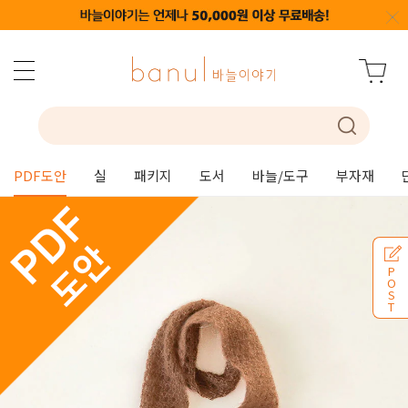
PDF도안
실
패키지
도서
바늘/도구
부자재
P
O
S
T