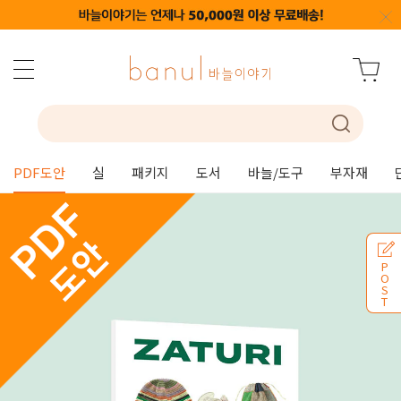
PDF도안
실
패키지
도서
바늘/도구
부자재
P
O
S
T