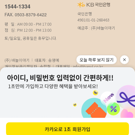
1544-1334
국민은행
FAX. 0503-8379-6422
498101-01-268463
평 일 : AM 09:00 - PM 17:00
예금주 : (주)바늘이야기
점 심 : PM 12:00 - PM 13:00
토/일요일, 공휴일은 휴무입니다.
오늘 하루 보지 않기
(주) 바늘이야기
대표자 : 송영예
개인정보관리책임자 : 송학철
대표메일 :
info@banul.co.kr
주소 : (파주본사) 경기도 파주시 탄현면 법흥로 100-1 (연희직영) 서울특별시 서
대문구 연희로11가길 15 (물류) 경기도 파주시 성동로 19-17
사업자번호 : 674-88-00100
[사업자정보확인]
통신판매신고번호 : 경기파주-0348호
호스팅사업자 : 코리아센터닷컴
COPYRIGHT 2021 BANUL. ALL RIGHT RESEVED.
카카오로
1초 회원가입