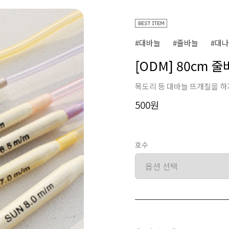
#대바늘
#줄바늘
#대
[ODM] 80cm 
목도리 등 대바늘 뜨개질을 하
500원
호수