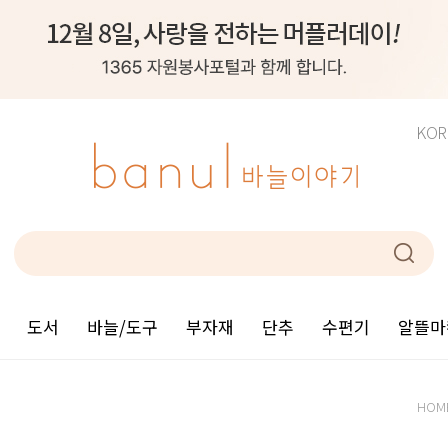
KOR
도서
바늘/도구
부자재
단추
수편기
알뜰마
HOM