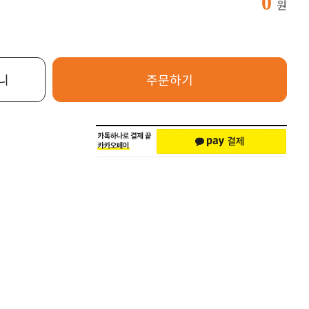
0
원
니
주문하기