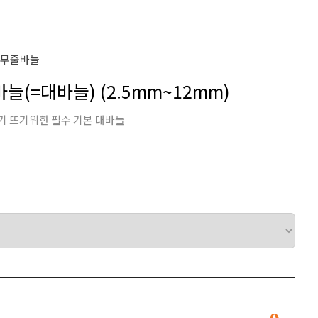
나무줄바늘
줄바늘(=대바늘) (2.5mm~12mm)
기 뜨기위한 필수 기본 대바늘