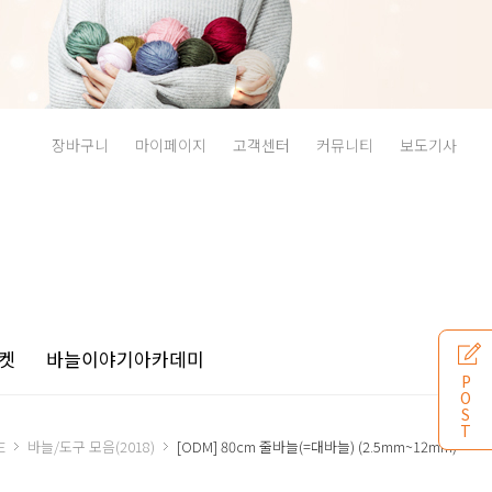
장바구니
마이페이지
고객센터
커뮤니티
보도기사
켓
바늘이야기
아카데미
P
O
S
T
E
바늘/도구 모음(2018)
[ODM] 80cm 줄바늘(=대바늘) (2.5mm~12mm)