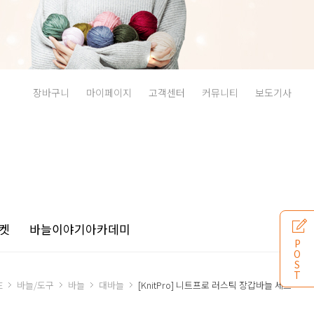
장바구니
마이페이지
고객센터
커뮤니티
보도기사
켓
바늘이야기
아카데미
P
O
S
T
E
바늘/도구
바늘
대바늘
[KnitPro] 니트프로 러스틱 장갑바늘 세트