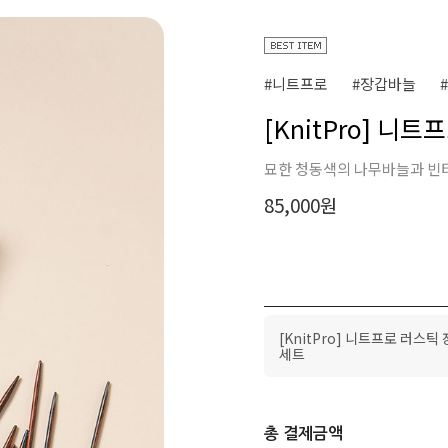
#니트프로
#장갑바늘
[KnitPro] 니
묘한 청동색의 나무바늘과 빈티
85,000
원
[KnitPro] 니트프로 러스틱
세트
총 결제금액