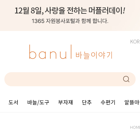
KOR
도서
바늘/도구
부자재
단추
수편기
알뜰마
HOM