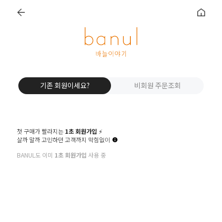
기존 회원이세요?
비회원 주문조회
첫 구매가 빨라지는
1초 회원가입
⚡️
살까 말까 고민하던 고객까지 막힘없이
BANUL도 이미
1초 회원가입
사용 중
PDF도안
실
패키지
P
O
S
T