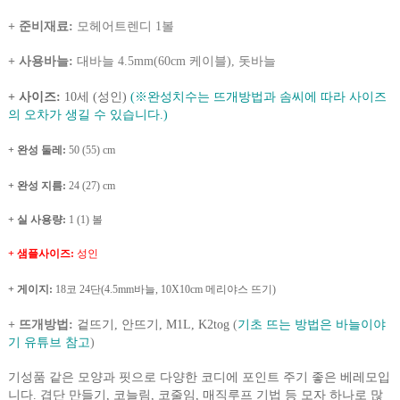
+ 준비재료:
모헤어트렌디 1볼
+ 사용바늘
:
대바늘 4.5mm(60cm 케이블), 돗바늘
+ 사이즈:
10세 (성인)
(※완성치수는 뜨개방법과 솜씨에 따라 사이즈
의 오차가 생길 수 있습니다.)
+ 완성 둘레:
50 (55) cm
+ 완성 지름:
24 (27) cm
+ 실 사용량:
1 (1) 볼
+ 샘플사이즈:
성인
+ 게이지:
18코 24단(4.5mm바늘, 10X10cm 메리야스 뜨기)
+ 뜨개방법:
겉뜨기, 안뜨기, M1L, K2tog
(
기초 뜨는 방법은 바늘이야
기 유튜브 참고
)
기성품 같은 모양과 핏으로 다양한 코디에 포인트 주기 좋은 베레모입
니다. 겹단 만들기, 코늘림, 코줄임, 매직루프 기법 등 모자 하나로 많