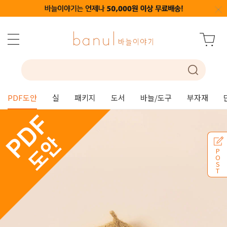
PDF도안
실
패키지
도서
바늘/도구
부자재
P
O
S
T