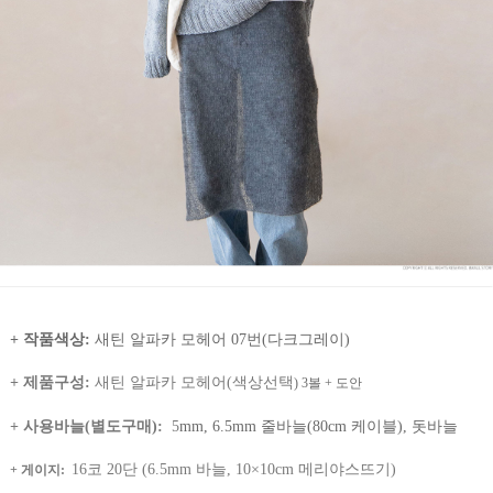
+ 작품색상:
새틴 알파카 모헤어 07번(다크그레이)
+ 제품구성:
새틴 알파카 모헤어(색상선택
) 3볼
+ 도안
+ 사용바늘(별도구매)
:
5
mm, 6.5mm 줄바늘(80cm 케이블), 돗바늘
16코 20단 (6.5mm 바늘, 10×10cm 메리야스뜨기)
+ 게이지
: