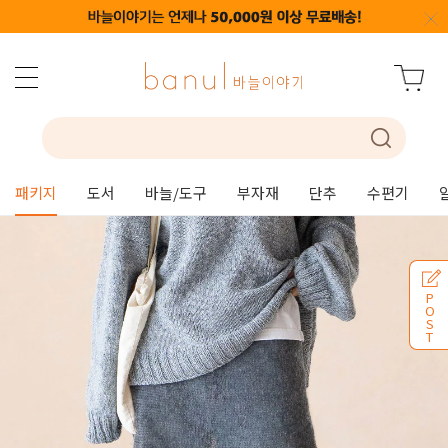
패키지
도서
바늘/도구
부자재
단추
수편기
P
O
S
T