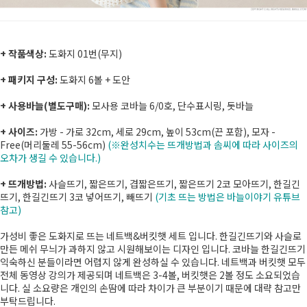
+ 작품색상:
도화지 01번(무지)
+ 패키지 구성:
도화지 6볼 + 도안
+ 사용바늘(별도구매):
모사용 코바늘 6/0호, 단수표시링, 돗바늘
+ 사이즈:
가방 - 가로 32cm, 세로 29cm, 높이 53cm(끈 포함), 모자 -
Free(머리둘레 55-56cm)
(※완성치수는 뜨개방법과 솜씨에 따라 사이즈의
오차가 생길 수 있습니다.)
+ 뜨개방법:
사슬뜨기, 짧은뜨기, 겹짧은뜨기, 짧은뜨기 2코 모아뜨기, 한길긴
뜨기, 한길긴뜨기 3코 넣어뜨기, 빼뜨기
(기초 뜨는 방법은 바늘이야기 유튜브
참고)
가성비 좋은 도화지로 뜨는 네트백&버킷햇 세트 입니다. 한길긴뜨기와 사슬로
만든 메쉬 무늬가 과하지 않고 시원해보이는 디자인 입니다. 코바늘 한길긴뜨기
익숙하신 분들이라면 어렵지 않게 완성하실 수 있습니다. 네트백과 버킷햇 모두
전체 동영상 강의가 제공되며 네트백은 3-4볼, 버킷햇은 2볼 정도 소요되었습
니다. 실 소요량은 개인의 손땀에 따라 차이가 큰 부분이기 때문에 대략 참고만
부탁드립니다.