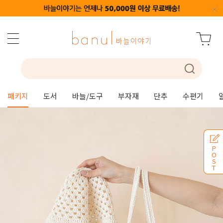
패키지
도서
바늘/도구
부자재
단추
수편기
P
O
S
T