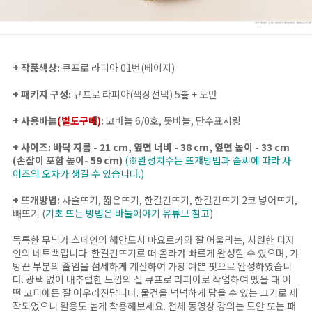
+ 작품색상:
큐프로 라피아 01번(베이지)
+ 패키지 구성:
큐프로 라피아(색상선택) 5볼 +
도안
+ 사용바늘
(별도구매)
:
코바늘 6/0호, 돗바늘, 단수표시링
+ 사이즈:
바닥 지름 - 21 cm, 옆면 너비 - 38 cm, 옆면 높이 - 33 cm
(손잡이 포함 높이- 59 cm)
(※완성치수는 뜨개방법과 솜씨에 따라 사
이즈의 오차가 생길 수 있습니다.)
+ 뜨개방법:
사슬뜨기, 짧은뜨기, 한길긴뜨기, 한길긴뜨기 2코 넣어뜨기,
빼뜨기
(
기초 뜨는 방법은 바늘이야기 유튜브 참고
)
독특한 무늬가 스페인의 해안도시 마요르카와 잘 어울리는, 시원한 디자
인의 네트백입니다. 한길긴뜨기로 떠 올라가 빠르게 완성할 수 있으며, 가
방끈 부분의 줄임을 섬세하게 계산하여 가장 예쁜 핏으로 완성하였습니
다. 광택 없이 내추럴한 느낌의 실 큐프로 라피아로 작업하여 멨을 때 어
떤 코디에든 잘 어우러진답니다. 물건을 넉넉하게 담을 수 있는 크기로 제
작되었으니 활용도 높게 착용해보세요. 전체 동영상 강의는 도안 또는 패