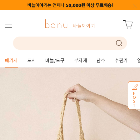
패키지
도서
바늘/도구
부자재
단추
수편기
P
O
S
T