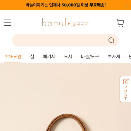
PDF도안
실
패키지
도서
바늘/도구
부자재
P
O
S
T