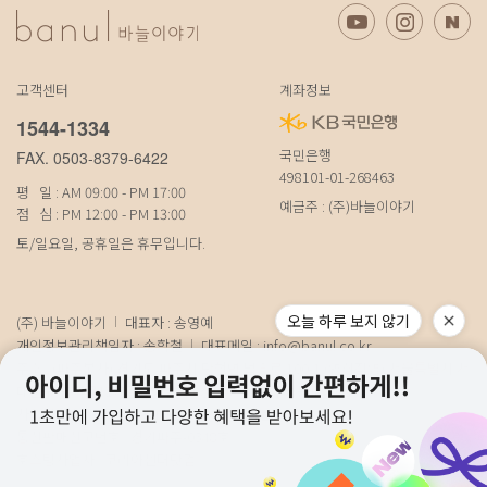
고객센터
계좌정보
1544-1334
국민은행
FAX. 0503-8379-6422
498101-01-268463
평 일 : AM 09:00 - PM 17:00
예금주 : (주)바늘이야기
점 심 : PM 12:00 - PM 13:00
토/일요일, 공휴일은 휴무입니다.
오늘 하루 보지 않기
(주) 바늘이야기
대표자 : 송영예
개인정보관리책임자 : 송학철
대표메일 :
info@banul.co.kr
주소 : (파주본사) 경기도 파주시 탄현면 법흥로 100-1 (연희직영) 서울특별시 서
대문구 연희로11가길 15 (물류) 경기도 파주시 성동로 19-17
사업자번호 : 674-88-00100
[사업자정보확인]
통신판매신고번호 : 경기파주-0348호
호스팅사업자 : 코리아센터닷컴