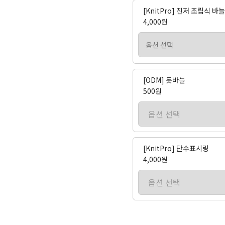
[KnitPro] 진저 조립식 
4,000원
[ODM] 돗바늘
500원
[KnitPro] 단수표시링
4,000원