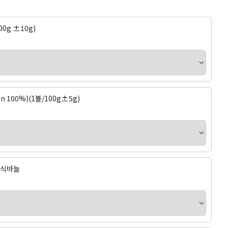
00g ±10g)
on 100%)(1볼/100g±5g)
조립식바늘