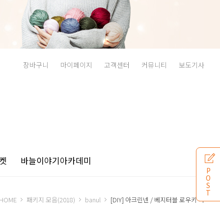
장바구니
마이페이지
고객센터
커뮤니티
보도기사
켓
바늘이야기
아카데미
P
O
S
T
HOME
패키지 모음(2018)
banul
[DIY] 아크린넨 / 베지터블 로우키 티