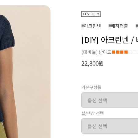
#아크린넨
#베지터블
[DIY] 아크린넨 
(대바늘)
난이도
■■■■
□□
22,800원
기본구성품
실/색상 선택