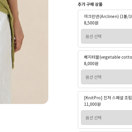
추가 구매 상품
아크린넨(Arclinen) (1볼/1
8,500원
베지터블(vegetable cott
8,000원
[KnitPro] 진저 스페셜 
11,000원