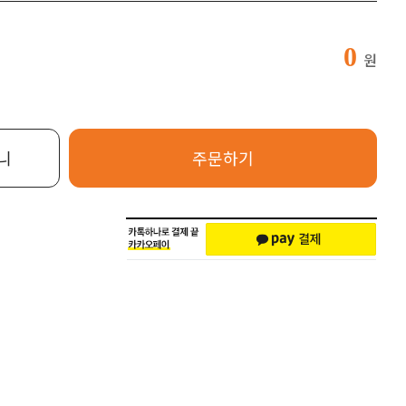
0
원
니
주문하기