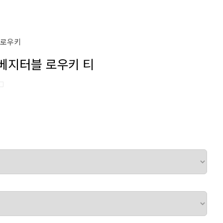
#로우키
/ 베지터블 로우키 티
□