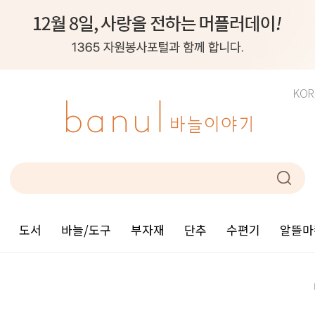
KOR
도서
바늘/도구
부자재
단추
수편기
알뜰마