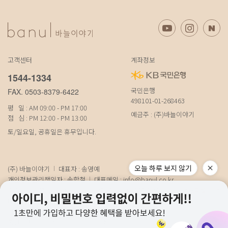
고객센터
계좌정보
1544-1334
국민은행
FAX. 0503-8379-6422
498101-01-268463
평 일 : AM 09:00 - PM 17:00
예금주 : (주)바늘이야기
점 심 : PM 12:00 - PM 13:00
토/일요일, 공휴일은 휴무입니다.
오늘 하루 보지 않기
(주) 바늘이야기
대표자 : 송영예
개인정보관리책임자 : 송학철
대표메일 :
info@banul.co.kr
주소 : (파주본사) 경기도 파주시 탄현면 법흥로 100-1 (연희직영) 서울특별시 서
대문구 연희로11가길 15 (물류) 경기도 파주시 성동로 19-17
사업자번호 : 674-88-00100
[사업자정보확인]
통신판매신고번호 : 경기파주-0348호