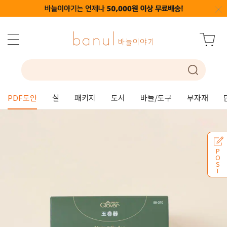
PDF도안
실
패키지
도서
바늘/도구
부자재
P
O
S
T