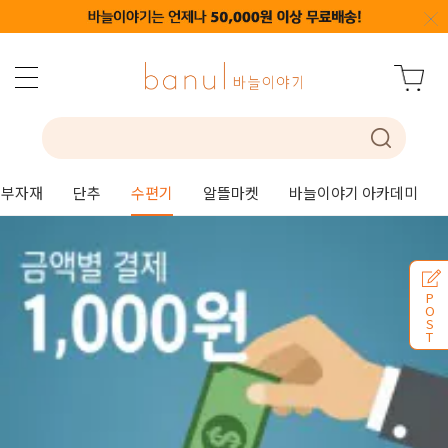
부자재
단추
수편기
알뜰마켓
바늘이야기 아카데미
P
O
S
T