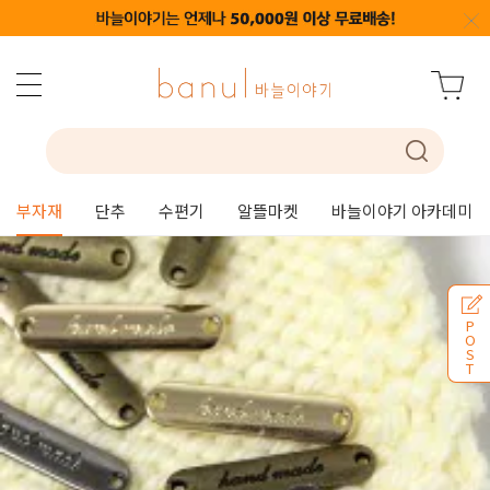
부자재
단추
수편기
알뜰마켓
바늘이야기 아카데미
P
O
S
T