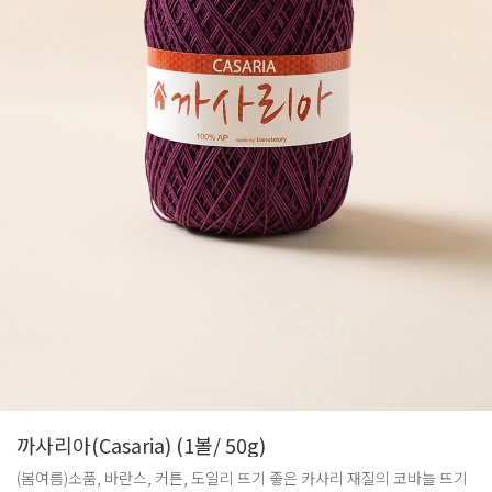
까사리아(Casaria) (1볼/ 50g)
(봄여름)소품, 바란스, 커튼, 도일리 뜨기 좋은 카사리 재질의 코바늘 뜨기