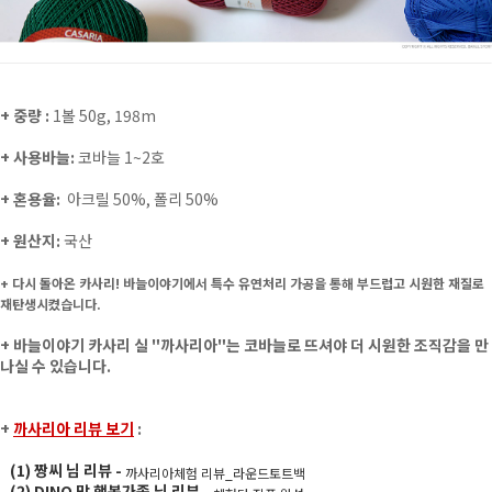
+ 중량 :
1볼 50g, 198m
+ 사용바늘:
코바늘 1~2호
+ 혼용율:
아크릴 50%, 폴리 50%
+ 원산지:
국산
+ 다시 돌아온 카사리! 바늘이야기에서 특수 유연처리 가공을 통해 부드럽고 시원한 재질로
재탄생시켰습니다.
+
바늘이야기 카사리 실 "까사리아"는 코바늘로 뜨셔야 더 시원한 조직감을 만
나실 수 있습니다.
+
까사리아 리뷰 보기
:
(1) 짱씨 님 리뷰 -
까사리아체험 리뷰_라운드토트백
(2) DINO 맘 행복가족 님 리뷰
-