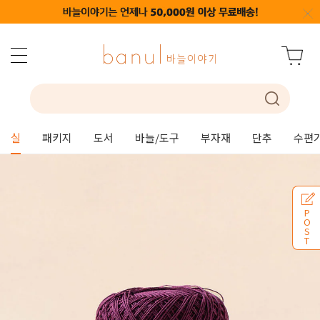
실
패키지
도서
바늘/도구
부자재
단추
수편
P
O
S
T