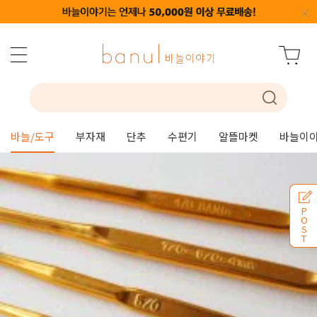
바늘/도구
부자재
단추
수편기
알뜰마켓
바늘이야
P
O
S
T