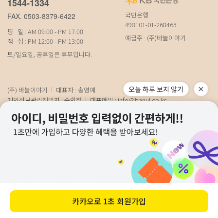
1544-1334
국민은행
FAX. 0503-8379-6422
498101-01-268463
평 일 : AM 09:00 - PM 17:00
예금주 : (주)바늘이야기
점 심 : PM 12:00 - PM 13:00
토/일요일, 공휴일은 휴무입니다.
오늘 하루 보지 않기
(주) 바늘이야기
대표자 : 송영예
개인정보관리책임자 : 송학철
대표메일 :
info@banul.co.kr
주소 : (파주본사) 경기도 파주시 탄현면 법흥로 100-1 (연희직영) 서울특별시 서
대문구 연희로11가길 15 (물류) 경기도 파주시 성동로 19-17
사업자번호 : 674-88-00100
[사업자정보확인]
통신판매신고번호 : 경기파주-0348호
호스팅사업자 : 코리아센터닷컴
COPYRIGHT 2021 BANUL. ALL RIGHT RESEVED.
카카오로
1초 회원가입