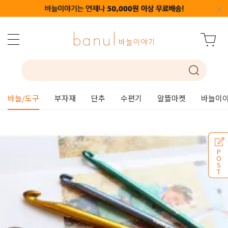
바늘/도구
부자재
단추
수편기
알뜰마켓
바늘이야
P
O
S
T