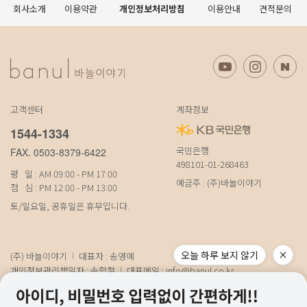
회사소개
이용약관
개인정보처리방침
이용안내
견적문의
고객센터
계좌정보
1544-1334
국민은행
FAX. 0503-8379-6422
498101-01-268463
평 일 : AM 09:00 - PM 17:00
예금주 : (주)바늘이야기
점 심 : PM 12:00 - PM 13:00
토/일요일, 공휴일은 휴무입니다.
오늘 하루 보지 않기
(주) 바늘이야기
대표자 : 송영예
개인정보관리책임자 : 송학철
대표메일 :
info@banul.co.kr
주소 : (파주본사) 경기도 파주시 탄현면 법흥로 100-1 (연희직영) 서울특별시 서
대문구 연희로11가길 15 (물류) 경기도 파주시 성동로 19-17