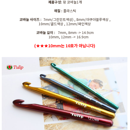
제품구성:
왕 코바늘1개
재질 :
플라스틱
코바늘 사이즈 :
7mm/그린민트색상) , 8mm/아쿠아블루색상 ,
10mm/골드색상 , 12mm/와인색상
코바늘 길이 :
7mm, 8mm -> 14.9cm
10mm, 12mm -> 16.9cm
(
★★★
10mm는 10호가 아닙니다)