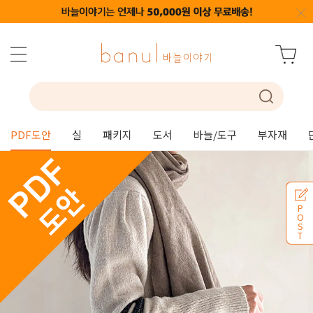
PDF도안
실
패키지
도서
바늘/도구
부자재
P
O
S
T