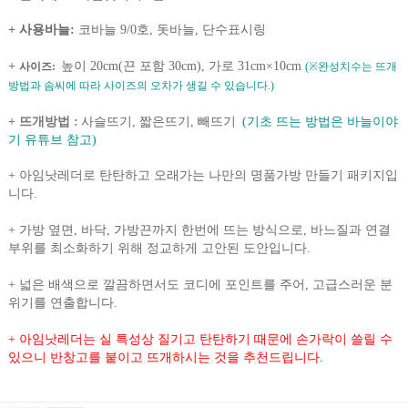
+ 사용바늘
:
코바늘 9/0호, 돗바늘, 단수표시링
+
높이 20cm(끈 포함 30cm), 가로 31cm×10cm
사이즈:
(※완성치수는 뜨개
방법과 솜씨에 따라 사이즈의 오차가 생길 수 있습니다.)
+ 뜨개방법 :
사슬뜨기, 짧은뜨기, 빼뜨기
(기초 뜨는 방법은 바늘이야
기 유튜브 참고)
+
아임낫레더로 탄탄하고 오래가는 나만의 명품가방 만들기 패키지입
니다.
+
가방 옆면, 바닥, 가방끈까지 한번에 뜨는 방식으로, 바느질과 연결
부위를 최소화하기 위해 정교하게 고안된 도안입니다.
+
넓은 배색으로 깔끔하면서도 코디에 포인트를 주어, 고급스러운 분
위기를 연출합니다.
+ 아임낫레더는 실 특성상 질기고 탄탄하기 때문에 손가락이 쓸릴 수
있으니 반창고를 붙이고 뜨개하시는 것을 추천드립니다.