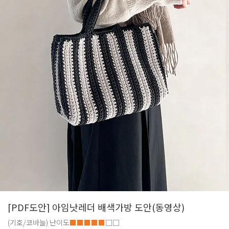
[PDF도안] 아임낫레더 배색가방 도안(동영상)
(기호/코바늘)
난이도
■■■■■
□□