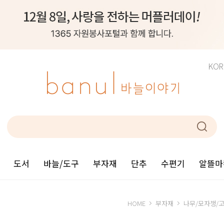
KOR
도서
바늘/도구
부자재
단추
수편기
알뜰마
HOME
부자재
나무/모자챙/