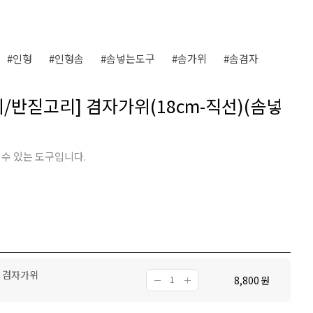
#인형
#인형솜
#솜넣는도구
#솜가위
#솜겸자
/반짇고리] 겸자가위(18cm-직선)(솜넣
 수 있는 도구입니다.
] 겸자가위
8,800
원