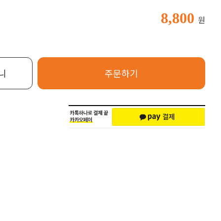
8,800
원
니
주문하기