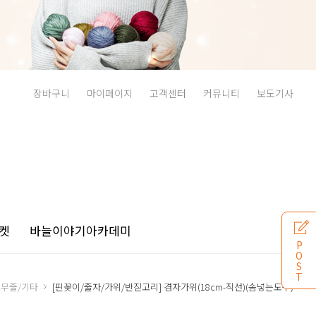
장바구니
마이페이지
고객센터
커뮤니티
보도기사
켓
바늘이야기
아카데미
P
O
S
T
고무줄/기타
[핀꽂이/줄자/가위/반짇고리] 겸자가위(18cm-직선)(솜넣는도구)