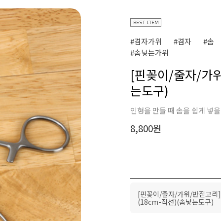
#겸자가위
#겸자
#솜
#솜넣는가위
[핀꽂이/줄자/가위
는도구)
인형을 만들 때 솜을 쉽게 넣을
8,800
원
[핀꽂이/줄자/가위/반짇고리
(18cm-직선)(솜넣는도구)