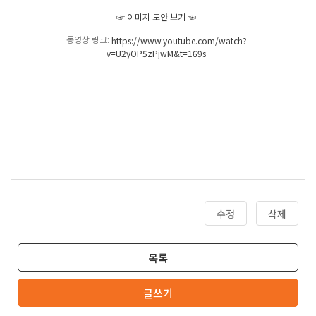
☞ 이미지 도안 보기 ☜
동영상 링크:
https://www.youtube.com/watch?
v=U2yOP5zPjwM&t=169s
수정
삭제
목록
글쓰기