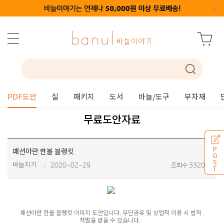
PDF도안
실
패키지
도서
바늘/도구
부자재
무료도안자료
P
패션아란 한볼 블랭킷
O
S
바늘지기
2020-02-29
조회수 33202
T
패션아란 한볼 블랭킷 이미지 도안입니다. 무단공유 및 상업적 이용 시 법적
처벌을 받을 수 있습니다.