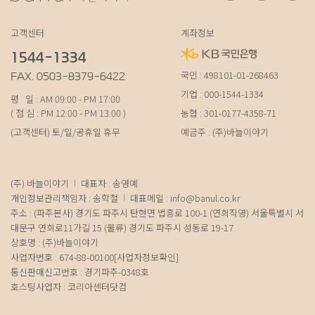
고객센터
계좌정보
1544-1334
국민 : 498101-01-268463
FAX. 0503-8379-6422
기업 : 000-1544-1334
평 일 : AM 09:00 - PM 17:00
( 점 심 : PM 12:00 - PM 13:00 )
농협 : 301-0177-4358-71
(고객센터) 토/일/공휴일 휴무
예금주 : (주)바늘이야기
(주) 바늘이야기
대표자 : 송영예
개인정보관리책임자 : 송학철
대표메일 :
info@banul.co.kr
주소 : (파주본사) 경기도 파주시 탄현면 법흥로 100-1 (연희직영) 서울특별시 서
대문구 연희로11가길 15 (물류) 경기도 파주시 성동로 19-17
상호명 : (주)바늘이야기
사업자번호 : 674-88-00100
[사업자정보확인]
통신판매신고번호 : 경기파주-0348호
호스팅사업자 : 코리아센터닷컴