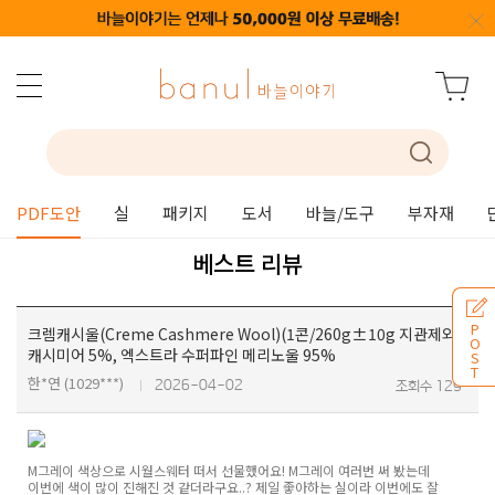
PDF도안
실
패키지
도서
바늘/도구
부자재
베스트 리뷰
P
크렘캐시울(Creme Cashmere Wool)(1콘/260g±10g 지관제외)
O
캐시미어 5%, 엑스트라 수퍼파인 메리노울 95%
S
T
한*연 (1029***)
2026-04-02
조회수 129
M그레이 색상으로 시월스웨터 떠서 선물했어요! M그레이 여러번 써 봤는데
이번에 색이 많이 진해진 것 같더라구요..? 제일 좋아하는 실이라 이번에도 잘