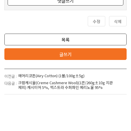
댓글쓰기
수정
삭제
목록
글쓰기
에어리코튼(Airy Cotton) (1볼/100g±5g)
이전글 :
크렘캐시울(Creme Cashmere Wool)(1콘/260g±10g 지관
다음글 :
제외) 캐시미어 5%, 엑스트라 수퍼파인 메리노울 95%