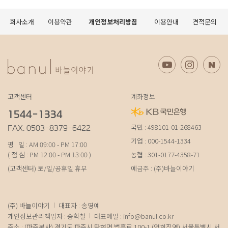
회사소개
이용약관
개인정보처리방침
이용안내
견적문의
고객센터
계좌정보
1544-1334
국민 : 498101-01-268463
FAX. 0503-8379-6422
기업 : 000-1544-1334
평 일 : AM 09:00 - PM 17:00
( 점 심 : PM 12:00 - PM 13:00 )
농협 : 301-0177-4358-71
(고객센터) 토/일/공휴일 휴무
예금주 : (주)바늘이야기
(주) 바늘이야기
대표자 : 송영예
개인정보관리책임자 : 송학철
대표메일 :
info@banul.co.kr
주소 : (파주본사) 경기도 파주시 탄현면 법흥로 100-1 (연희직영) 서울특별시 서