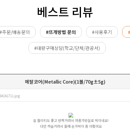
베스트 리뷰
#주문/배송문의
#뜨개방법 문의
#사용후기
#대량구매상담(학교/단체/관공서)
메탈코어(Metallic Core)(1볼/70g±5g)
04161711.jpg
실 퀄리티도 좋고 반짝거려서 여름가방실로 딱이네요!
다만 까슬거려서 뜰때 손가락이 좀 아팠어요