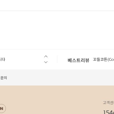
슬로우스텝(Slo
니다
꼬들코튼(Ccod
베스트리뷰
[공지] 모바일에서 구매가 원활하지 않을 경우 먼저 확인 해 보세요.
셀린라이트(Cel
베지터블(vege
적문의
베지터블(vege
슬로우스텝(Slo
니다
꼬들코튼(Ccod
고객센
154