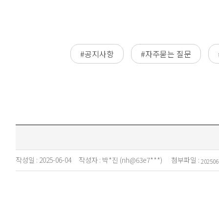
#공지사항
#자주묻는 질문
작성일 :
2025-06-04
작성자 :
박*진 (nh@63e7***)
첨부파일 :
202506