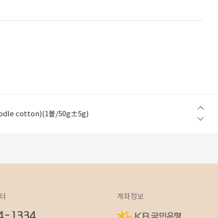
w Step) (1볼/50g±5g)
le cotton)(1볼/50g±5g)
in Light)(1볼/200g±10g 지관제외)
table cotton 100%)(1볼/100g±5g)
table cotton 100%)(1볼/100g±5g)
w Step) (1볼/50g±5g)
le cotton)(1볼/50g±5g)
터
계좌정보
4-1334