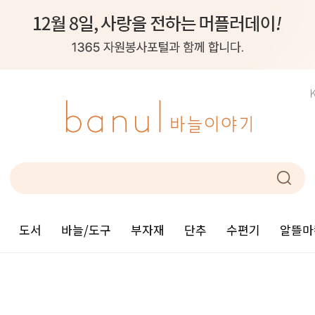
도서
바늘/도구
부자재
단추
수편기
알뜰마