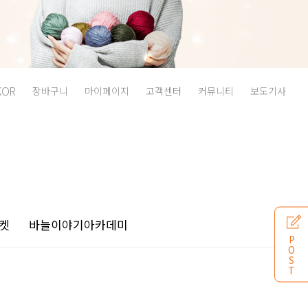
KOR
장바구니
마이페이지
고객센터
커뮤니티
보도기사
켓
바늘이야기
아카데미
P
O
S
T