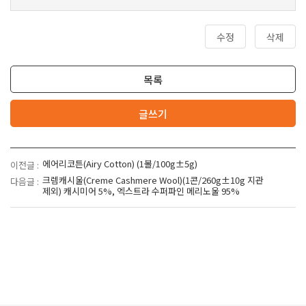
수정
삭제
목록
글쓰기
에어리코튼(Airy Cotton) (1볼/100g±5g)
이전글 :
크렘캐시울(Creme Cashmere Wool)(1콘/260g±10g 지관
다음글 :
제외) 캐시미어 5%, 엑스트라 수퍼파인 메리노울 95%