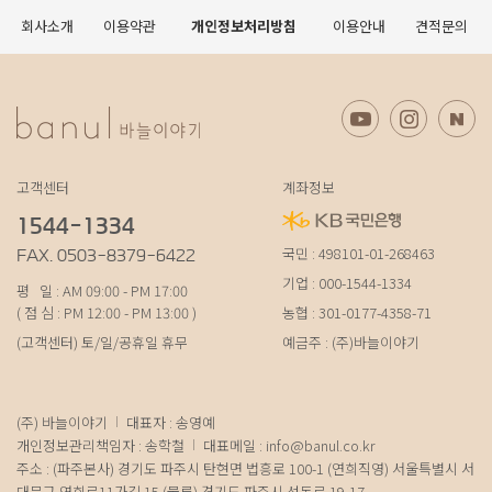
회사소개
이용약관
개인정보처리방침
이용안내
견적문의
고객센터
계좌정보
1544-1334
국민 : 498101-01-268463
FAX. 0503-8379-6422
기업 : 000-1544-1334
평 일 : AM 09:00 - PM 17:00
( 점 심 : PM 12:00 - PM 13:00 )
농협 : 301-0177-4358-71
(고객센터) 토/일/공휴일 휴무
예금주 : (주)바늘이야기
(주) 바늘이야기
대표자 : 송영예
개인정보관리책임자 : 송학철
대표메일 :
info@banul.co.kr
주소 : (파주본사) 경기도 파주시 탄현면 법흥로 100-1 (연희직영) 서울특별시 서
대문구 연희로11가길 15 (물류) 경기도 파주시 성동로 19-17