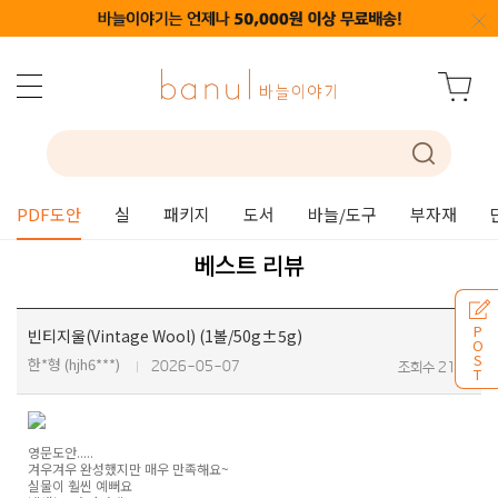
PDF도안
실
패키지
도서
바늘/도구
부자재
베스트 리뷰
P
빈티지울(Vintage Wool) (1볼/50g±5g)
O
S
한*형 (hjh6***)
2026-05-07
조회수 215
T
영문도안.....
겨우겨우 완성했지만 매우 만족해요~
실물이 훨씬 예뻐요