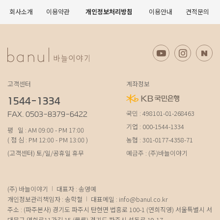
회사소개
이용약관
개인정보처리방침
이용안내
견적문의
고객센터
계좌정보
1544-1334
국민 : 498101-01-268463
FAX. 0503-8379-6422
기업 : 000-1544-1334
평 일 : AM 09:00 - PM 17:00
( 점 심 : PM 12:00 - PM 13:00 )
농협 : 301-0177-4358-71
(고객센터) 토/일/공휴일 휴무
예금주 : (주)바늘이야기
(주) 바늘이야기
대표자 : 송영예
개인정보관리책임자 : 송학철
대표메일 :
info@banul.co.kr
주소 : (파주본사) 경기도 파주시 탄현면 법흥로 100-1 (연희직영) 서울특별시 서
대문구 연희로11가길 15 (물류) 경기도 파주시 성동로 19-17