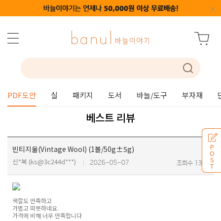
PDF도안
실
패키지
도서
바늘/도구
부자재
베스트 리뷰
P
빈티지울(Vintage Wool) (1볼/50g±5g)
O
S
신*복 (ks@3c244d***)
2026-05-07
조회수 131
T
색깔도 만족하고
가볍고 따뜻하네요.
가격에 비해 너무 만족합니다