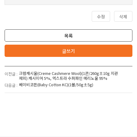
수정
삭제
목록
글쓰기
크렘캐시울(Creme Cashmere Wool)(1콘/260g±10g 지관
이전글 :
제외) 캐시미어 5%, 엑스트라 수퍼파인 메리노울 95%
베이비코튼(Baby Cotton KC)(1볼/50g±5g)
다음글 :