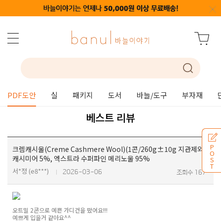
PDF도안
실
패키지
도서
바늘/도구
부자재
베스트 리뷰
P
크렘캐시울(Creme Cashmere Wool)(1콘/260g±10g 지관제외)
O
캐시미어 5%, 엑스트라 수퍼파인 메리노울 95%
S
T
서*정 (e8***)
2026-03-06
조회수 167
오트밀 2콘으로 예쁜 가디건을 떴어요!!!
예쁘게 입을거 같아요^^