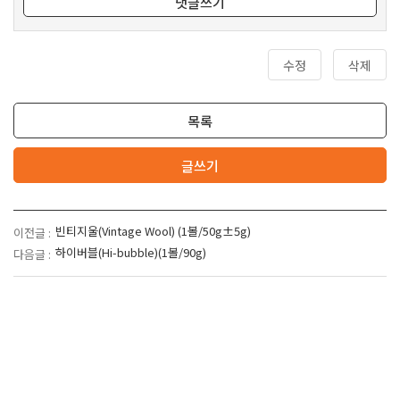
댓글쓰기
수정
삭제
목록
글쓰기
빈티지울(Vintage Wool) (1볼/50g±5g)
이전글 :
하이버블(Hi-bubble)(1볼/90g)
다음글 :