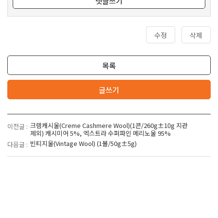
댓글쓰기
수정
삭제
목록
글쓰기
크렘캐시울(Creme Cashmere Wool)(1콘/260g±10g 지관
이전글 :
제외) 캐시미어 5%, 엑스트라 수퍼파인 메리노울 95%
빈티지울(Vintage Wool) (1볼/50g±5g)
다음글 :