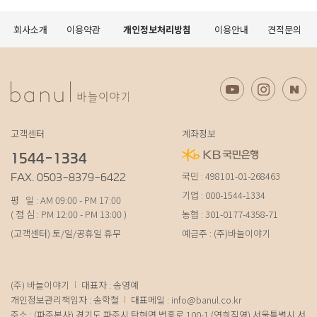
회사소개
이용약관
개인정보처리방침
이용안내
견적문의
고객센터
계좌정보
1544-1334
국민 : 498101-01-268463
FAX. 0503-8379-6422
기업 : 000-1544-1334
평 일 : AM 09:00 - PM 17:00
( 점 심 : PM 12:00 - PM 13:00 )
농협 : 301-0177-4358-71
(고객센터) 토/일/공휴일 휴무
예금주 : (주)바늘이야기
(주) 바늘이야기
대표자 : 송영예
개인정보관리책임자 : 송학철
대표메일 :
info@banul.co.kr
주소 : (파주본사) 경기도 파주시 탄현면 법흥로 100-1 (연희직영) 서울특별시 서