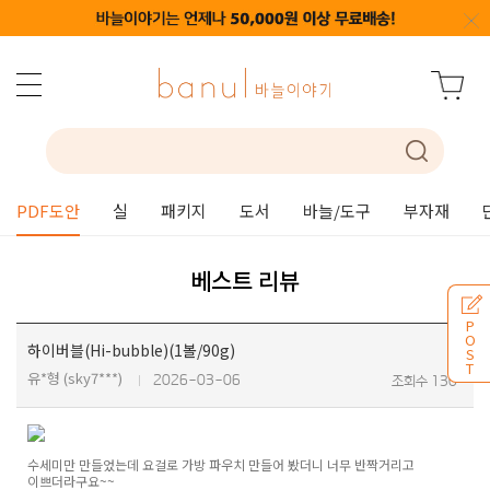
PDF도안
실
패키지
도서
바늘/도구
부자재
베스트 리뷰
P
O
하이버블(Hi-bubble)(1볼/90g)
S
T
유*형 (sky7***)
2026-03-06
조회수 130
수세미만 만들었는데 요걸로 가방 파우치 만들어 봤더니 너무 반짝거리고
이쁘더라구요~~