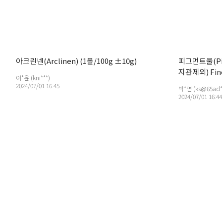
아크린넨(Arclinen) (1볼/100g ±10g)
피그먼트울(Pig
지관제외) Fine
이*윤 (kni***)
Acrylic 5%
2024/07/01 16:45
박*연 (ks@65ad*
2024/07/01 16:44