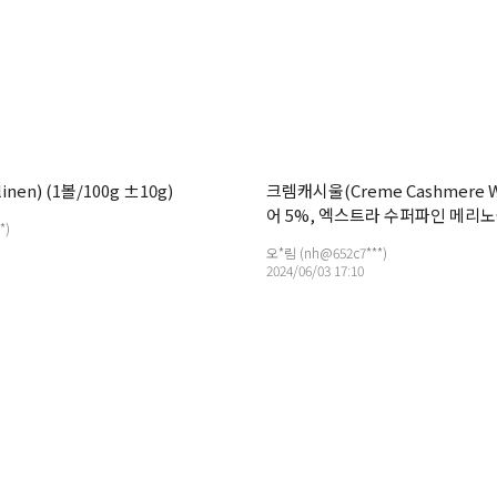
nen) (1볼/100g ±10g)
크렘캐시울(Creme Cashmere 
어 5%, 엑스트라 수퍼파인 메리노
*)
오*림 (nh@652c7***)
2024/06/03 17:10