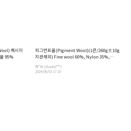
Wool) 캐시미
피그먼트울(Pigment Wool)(1콘/260g±10g
울 95%
지관제외) Fine wool 60%, Nylon 35%,
Acrylic 5%
차*희 (chash0***)
2024/06/03 17:10