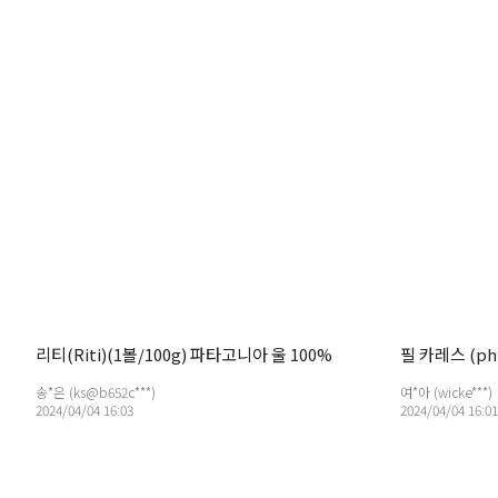
리티(Riti)(1볼/100g) 파타고니아 울 100%
필 카레스 (phil
송*은 (ks@b652c***)
여*아 (wicke***)
2024/04/04 16:03
2024/04/04 16:01