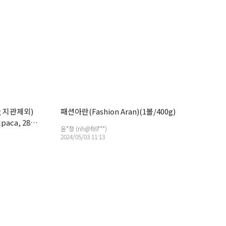
g 지관제외)
패션아란(Fashion Aran)(1볼/400g)
lpaca, 28%
윤*정 (nh@f89***)
2024/05/03 11:13