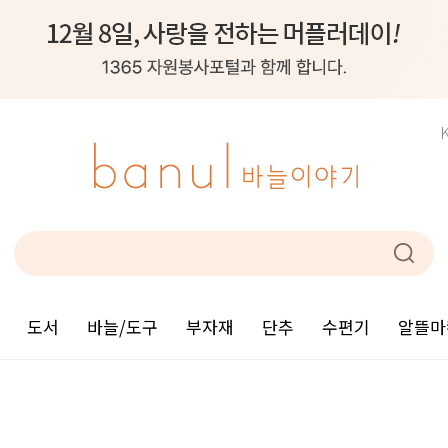
도서
바늘/도구
부자재
단추
수편기
알뜰마