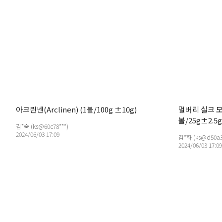
아크린넨(Arclinen) (1볼/100g ±10g)
멀버리 실크 모헤어
볼/25g±2.5g
김*숙 (ks@60c78***)
2024/06/03 17:09
김*화 (ks@d50a3
2024/06/03 17:09