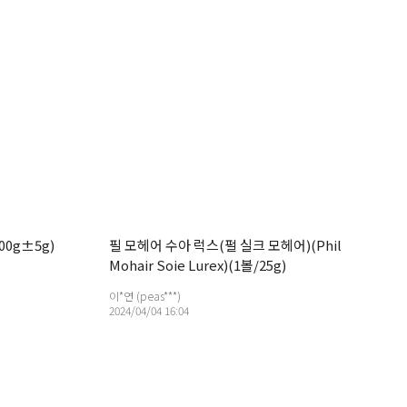
00g±5g)
필 모헤어 수아 럭스(펄 실크 모헤어)(Phil
Mohair Soie Lurex)(1볼/25g)
이*연 (peas***)
2024/04/04 16:04