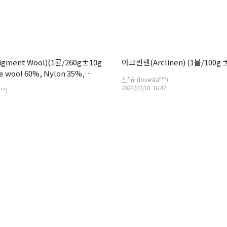
ment Wool)(1콘/260g±10g
아크린넨(Arclinen) (1볼/100g 
 wool 60%, Nylon 35%,
신*규 (lovesta***)
2024/07/01 16:42
**)