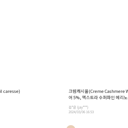
 caresse)
크렘캐시울(Creme Cashmere 
어 5%, 엑스트라 수퍼파인 메리노
김*은 (jay***)
2024/03/06 16:53