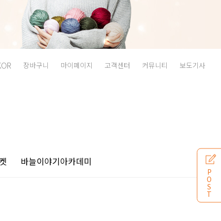
KOR
장바구니
마이페이지
고객센터
커뮤니티
보도기사
켓
바늘이야기
아카데미
P
O
S
T