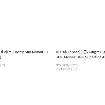
(Mulberry Silk Mohair) (1
타바타(Tabata)(1콘/240g±10
)
36% Mohair, 36% Superfine A
Polyamide
***)
박*미 (ks@593***)
2024/05/03 11:13