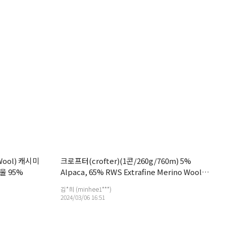
Wool) 캐시미
크로프터(crofter)(1콘/260g/760m) 5%
울 95%
Alpaca, 65% RWS Extrafine Merino Wool,
30% Recycled Nylon
김*희 (minhee1***)
2024/03/06 16:51