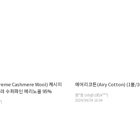
me Cashmere Wool) 캐시미
에어리코튼(Airy Cotton) (1볼/1
트라 수퍼파인 메리노울 95%
정*정 (nh@19f24***)
2024/04/04 16:04
*)