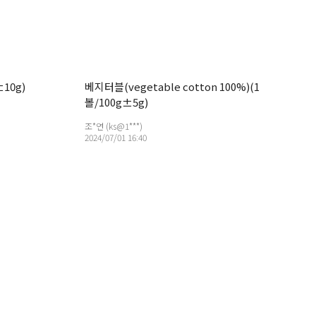
±10g)
베지터블(vegetable cotton 100%)(1
볼/100g±5g)
조*연 (ks@1***)
2024/07/01 16:40