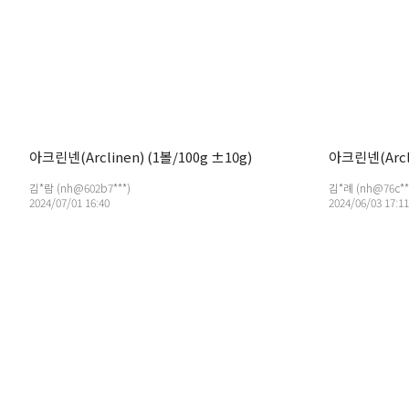
아크린넨(Arclinen) (1볼/100g ±10g)
아크린넨(Arcli
김*람 (nh@602b7***)
김*례 (nh@76c**
2024/07/01 16:40
2024/06/03 17:11