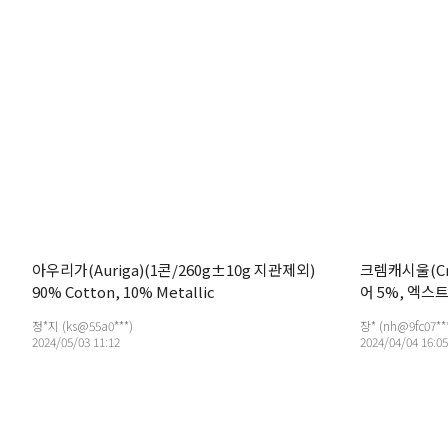
아우리가(Auriga)(1콘/260g±10g 지관제외)
크렘캐시울(Cre
90% Cotton, 10% Metallic
어 5%, 엑스
정*지 (ks@55a0***)
장* (nh@9fc07**
2024/05/03 11:12
2024/04/04 16:05