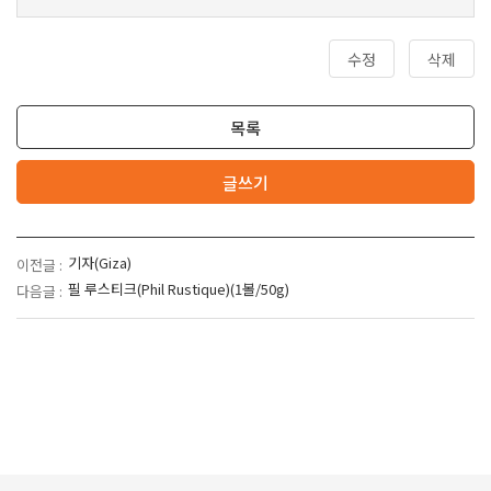
수정
삭제
목록
글쓰기
기자(Giza)
이전글 :
필 루스티크(Phil Rustique)(1볼/50g)
다음글 :