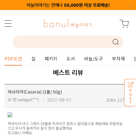
PDF도안
실
패키지
도서
바늘/도구
부자재
베스트 리뷰
P
까사리아(Casaria) (1볼/ 50g)
O
S
오*란 (adagiol***)
2022-09-01
조회수 2275
T
까사리아 다크 그레이 28볼로 빅사이즈 원피스 탑다운으로 제맘대로 막떴어요
크고 무늬가 들어가서 실이 많이 필요했어요
뜨고보니 이뻐요