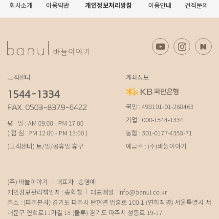
회사소개
이용약관
개인정보처리방침
이용안내
견적문의
고객센터
계좌정보
1544-1334
국민 : 498101-01-268463
FAX. 0503-8379-6422
기업 : 000-1544-1334
평 일 : AM 09:00 - PM 17:00
( 점 심 : PM 12:00 - PM 13:00 )
농협 : 301-0177-4358-71
(고객센터) 토/일/공휴일 휴무
예금주 : (주)바늘이야기
(주) 바늘이야기
대표자 : 송영예
개인정보관리책임자 : 송학철
대표메일 :
info@banul.co.kr
주소 : (파주본사) 경기도 파주시 탄현면 법흥로 100-1 (연희직영) 서울특별시 서
대문구 연희로11가길 15 (물류) 경기도 파주시 성동로 19-17