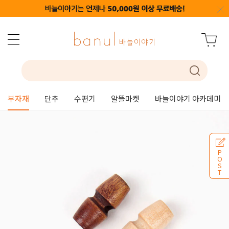
부자재
단추
수편기
알뜰마켓
바늘이야기 아카데미
P
O
S
T